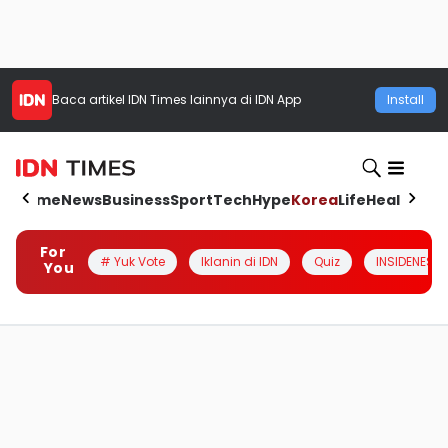
Baca artikel
IDN Times
lainnya di IDN App
Install
Home
News
Business
Sport
Tech
Hype
Korea
Life
Health
Aut
For
# Yuk Vote
Iklanin di IDN
Quiz
INSIDENESIA
You