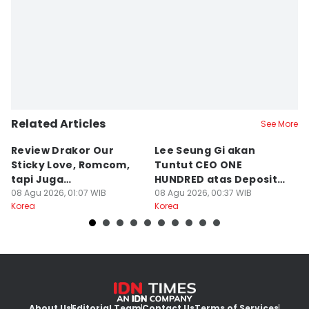
Related Articles
See More
Review Drakor Our
Lee Seung Gi akan
Te
Sticky Love, Romcom,
Tuntut CEO ONE
G
tapi Juga
HUNDRED atas Deposit
B
Menegangkan!
08 Agu 2026, 01:07 WIB
Rumah Rp132 M
08 Agu 2026, 00:37 WIB
Ki
07
Korea
Korea
Ko
About Us
Editorial Team
Contact Us
Terms of Services