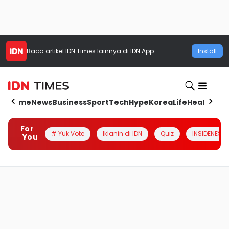
Baca artikel
IDN Times
lainnya di IDN App
Install
Home
News
Business
Sport
Tech
Hype
Korea
Life
Health
Aut
For
# Yuk Vote
Iklanin di IDN
Quiz
INSIDENESIA
You