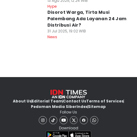
13 Agu 2025, 12:24 WIB
Hype
Disorot Warga, Tirta Musi
Palembang Ada Layanan 24 Jam
Distribusi Air?
31 Jul 2025, 19:02 WIB
News
About Us
Editorial Team
Contact Us
Terms of Services
Pedoman Media Siber
Index
Sitemap
Follow Us
Download