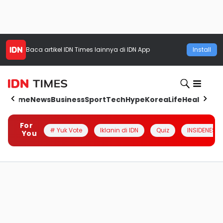
Baca artikel
IDN Times
lainnya di IDN App
Install
Home
News
Business
Sport
Tech
Hype
Korea
Life
Health
Aut
For
# Yuk Vote
Iklanin di IDN
Quiz
INSIDENESIA
You