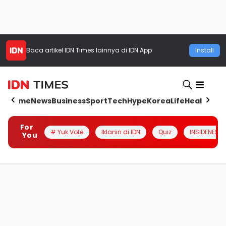
Baca artikel
IDN Times
lainnya di IDN App
Install
Home
News
Business
Sport
Tech
Hype
Korea
Life
Health
Aut
For
# Yuk Vote
Iklanin di IDN
Quiz
INSIDENESIA
You