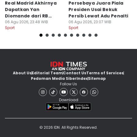
Real Madrid Akhirnya
Persebaya Juara Piala
H
Dapatkan Yan
Presiden Usai Bekuk
S
Diomande dari RB
Persib Lewat Adu Penalti
I
Leipzig
06 Agu 2026, 23:48 WIB
06 Agu 2026, 23:07 WIB
B
06
Sport
Sport
Sp
L
About Us
Editorial Team
Contact Us
Terms of Services
Pedoman Media Siber
Index
Sitemap
Follow Us
Download
© 2026 IDN. All Rights Reserved.