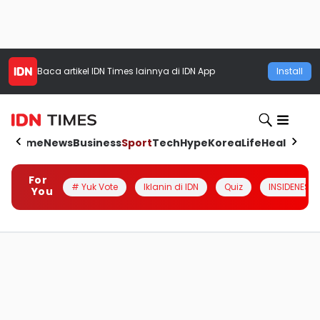
Baca artikel
IDN Times
lainnya di IDN App
Install
Home
News
Business
Sport
Tech
Hype
Korea
Life
Health
Aut
For
# Yuk Vote
Iklanin di IDN
Quiz
INSIDENESIA
You