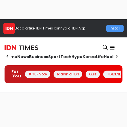
Baca artikel
IDN Times
lainnya di IDN App
Install
Home
News
Business
Sport
Tech
Hype
Korea
Life
Health
Aut
For
# Yuk Vote
Iklanin di IDN
Quiz
INSIDENESIA
You