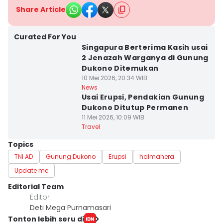
Share Article
Curated For You
Singapura Berterima Kasih usai
2 Jenazah Warganya di Gunung
Dukono Ditemukan
10 Mei 2026, 20:34 WIB
News
Usai Erupsi, Pendakian Gunung
Dukono Ditutup Permanen
11 Mei 2026, 10:09 WIB
Travel
Topics
TNI AD
Gunung Dukono
Erupsi
halmahera
Update me
Editorial Team
Editor
Deti Mega Purnamasari
Tonton lebih seru di