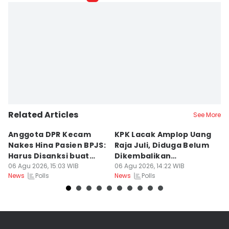
Related Articles
See More
Anggota DPR Kecam
KPK Lacak Amplop Uang
T
Nakes Hina Pasien BPJS:
Raja Juli, Diduga Belum
K
Harus Disanksi buat
Dikembalikan
In
Pelajaran
06 Agu 2026, 15:03 WIB
Seluruhnya
06 Agu 2026, 14:22 WIB
T
06
Polls
Polls
News
News
Ne