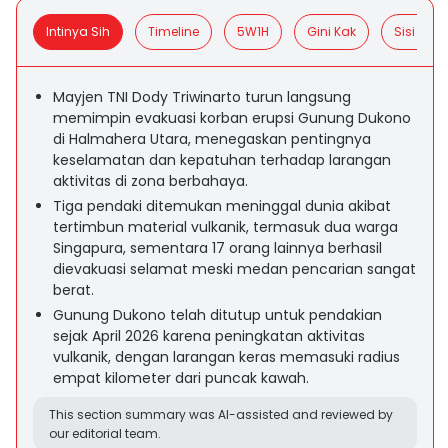
Intinya Sih
Timeline
5W1H
Gini Kak
Sisi Posit
Mayjen TNI Dody Triwinarto turun langsung
memimpin evakuasi korban erupsi Gunung Dukono
di Halmahera Utara, menegaskan pentingnya
keselamatan dan kepatuhan terhadap larangan
aktivitas di zona berbahaya.
Tiga pendaki ditemukan meninggal dunia akibat
tertimbun material vulkanik, termasuk dua warga
Singapura, sementara 17 orang lainnya berhasil
dievakuasi selamat meski medan pencarian sangat
berat.
Gunung Dukono telah ditutup untuk pendakian
sejak April 2026 karena peningkatan aktivitas
vulkanik, dengan larangan keras memasuki radius
empat kilometer dari puncak kawah.
This section summary was AI-assisted and reviewed by
our editorial team.