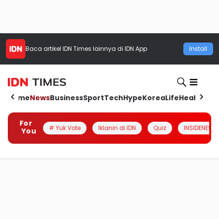
Baca artikel
IDN Times
lainnya di IDN App
Install
Home
News
Business
Sport
Tech
Hype
Korea
Life
Health
Aut
For
# Yuk Vote
Iklanin di IDN
Quiz
INSIDENESIA
You