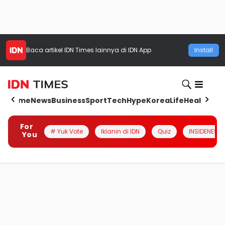
Baca artikel
IDN Times
lainnya di IDN App
Install
Home
News
Business
Sport
Tech
Hype
Korea
Life
Health
Aut
For
# Yuk Vote
Iklanin di IDN
Quiz
INSIDENESIA
You