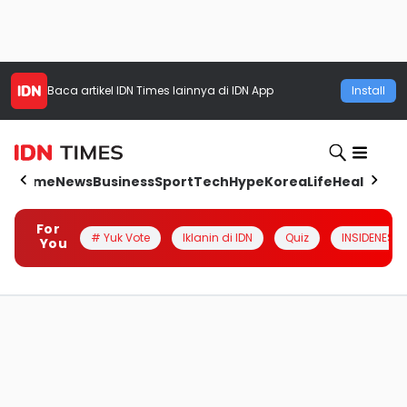
Baca artikel
IDN Times
lainnya di IDN App
Install
Home
News
Business
Sport
Tech
Hype
Korea
Life
Health
Aut
For
# Yuk Vote
Iklanin di IDN
Quiz
INSIDENESIA
You