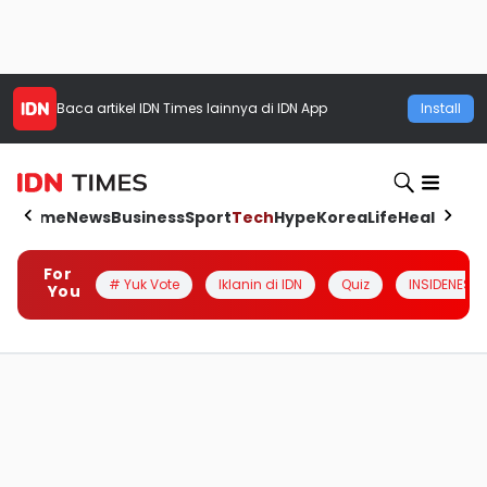
Baca artikel
IDN Times
lainnya di IDN App
Install
Home
News
Business
Sport
Tech
Hype
Korea
Life
Health
Aut
For
# Yuk Vote
Iklanin di IDN
Quiz
INSIDENESIA
You