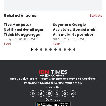
Related Articles
See More
Tips Mengatur
Sayonara Google
W
Notifikasi Gmail agar
Assistant, Gemini Ambil
u
Tidak Mengganggu
Alih mulai September
V
08 Agu 2026, 18:05 WIB
08 Agu 2026, 17:58 WIB
08
Tech
Tech
Te
About Us
Editorial Team
Contact Us
Terms of Services
Pedoman Media Siber
Index
Sitemap
Follow Us
Download