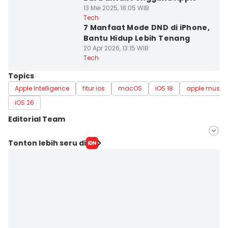
13 Mei 2025, 18:05 WIB
Tech
7 Manfaat Mode DND di iPhone,
Bantu Hidup Lebih Tenang
20 Apr 2026, 13:15 WIB
Tech
Topics
Apple Intelligence
fitur ios
macOS
iOS 18
apple music
iOS 26
Editorial Team
Editor
Tonton lebih seru di
Achmad Fatkhur Rozi
Editor
Fahreza Murnanda