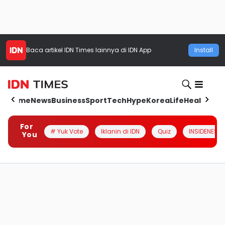
Baca artikel
IDN Times
lainnya di IDN App
Install
Home
News
Business
Sport
Tech
Hype
Korea
Life
Health
Aut
For
# Yuk Vote
Iklanin di IDN
Quiz
INSIDENESIA
You