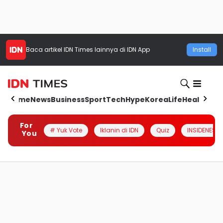
Baca artikel
IDN Times
lainnya di IDN App
Install
Home
News
Business
Sport
Tech
Hype
Korea
Life
Health
Aut
For
# Yuk Vote
Iklanin di IDN
Quiz
INSIDENESIA
You