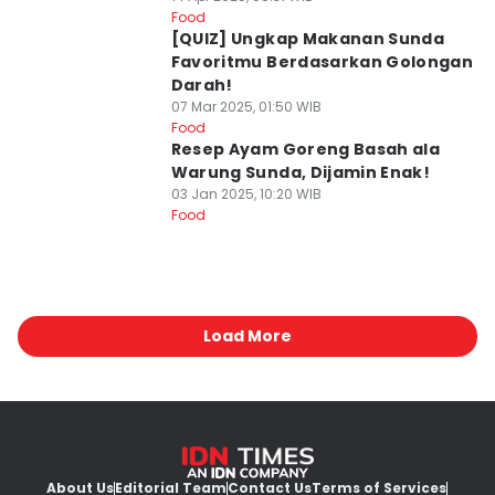
Food
[QUIZ] Ungkap Makanan Sunda
Favoritmu Berdasarkan Golongan
Darah!
07 Mar 2025, 01:50 WIB
Food
Resep Ayam Goreng Basah ala
Warung Sunda, Dijamin Enak!
03 Jan 2025, 10:20 WIB
Food
Load More
About Us
Editorial Team
Contact Us
Terms of Services