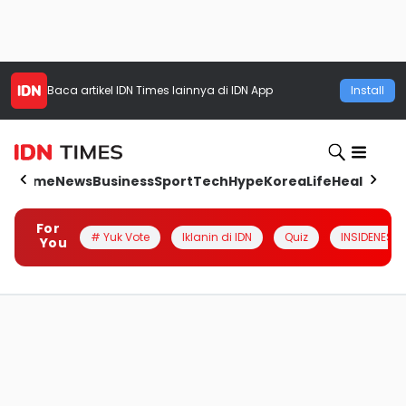
Baca artikel
IDN Times
lainnya di IDN App
Install
Home
News
Business
Sport
Tech
Hype
Korea
Life
Health
Aut
For
# Yuk Vote
Iklanin di IDN
Quiz
INSIDENESIA
You