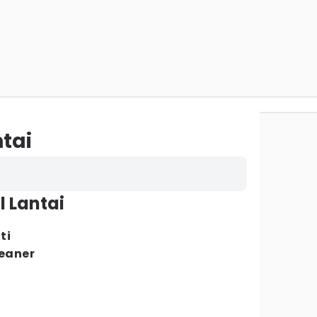
tai
l Lantai
ti
leaner