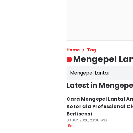
Home
Tag
Mengepel Lan
Mengepel Lantai
Latest in Mengepe
Cara Mengepel Lantai An
Kotor ala Professional C
Berlisensi
03 Jun 2026, 23:38 WIB
Life