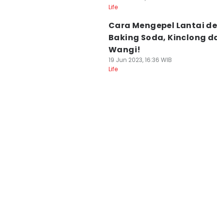
Life
Cara Mengepel Lantai d
Baking Soda, Kinclong d
Wangi!
19 Jun 2023, 16:36 WIB
Life