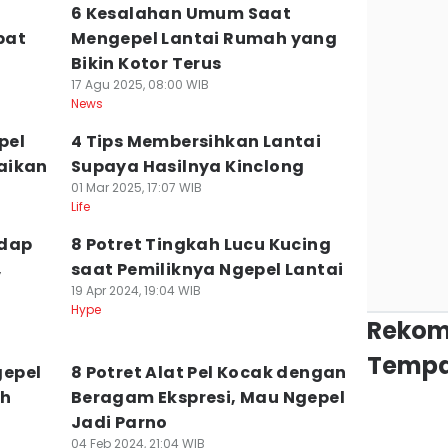
6 Kesalahan Umum Saat
pat
Mengepel Lantai Rumah yang
Bikin Kotor Terus
17 Agu 2025, 08:00 WIB
News
pel
4 Tips Membersihkan Lantai
aikan
Supaya Hasilnya Kinclong
01 Mar 2025, 17:07 WIB
Life
edap
8 Potret Tingkah Lucu Kucing
,
saat Pemiliknya Ngepel Lantai
19 Apr 2024, 19:04 WIB
Hype
Rekom
Tempa
gepel
8 Potret Alat Pel Kocak dengan
ah
Beragam Ekspresi, Mau Ngepel
Jadi Parno
04 Feb 2024, 21:04 WIB