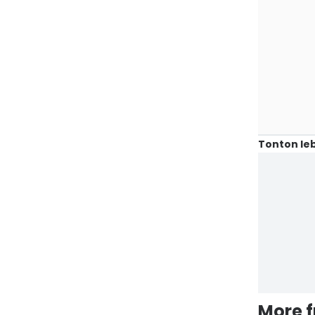
Tonton leb
More 