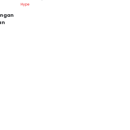
Hype
engan
an