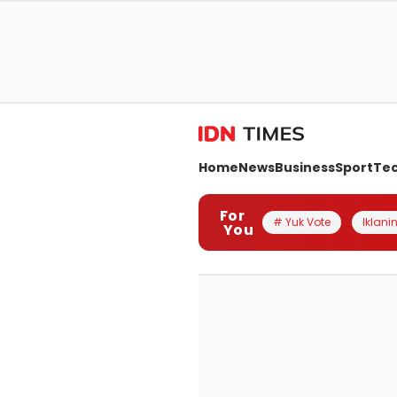
Home
News
Business
Sport
Te
For
# Yuk Vote
Iklanin
You