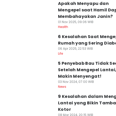
Apakah Menyapu dan
Mengepel saat Hamil Da
Membahayakan Janin?
01 Nov 2025, 09:06 WIB
Health
6 Kesalahan Saat Menge
Rumah yang Sering Diab
06 Apr 2025, 22:53 WIB
Life
5 Penyebab Bau Tidak S
Setelah Mengepel Lantai
Makin Menyengat!
03 Nov 2024, 07:00 WIB
News
9 Kesalahan dalam Men
Lantai yang Bikin Tamb
Kotor
08 Mar 2024, 20:15 WIB