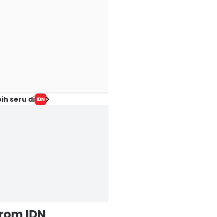
ih seru di
from IDN