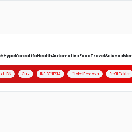
ch
Hype
Korea
Life
Health
Automotive
Food
Travel
Science
Me
 di IDN
Quiz
INSIDENESIA
#LokalBerdaya
Profil Dokter