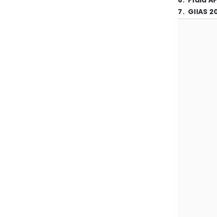
6
.
Piala A
7
.
GIIAS 2