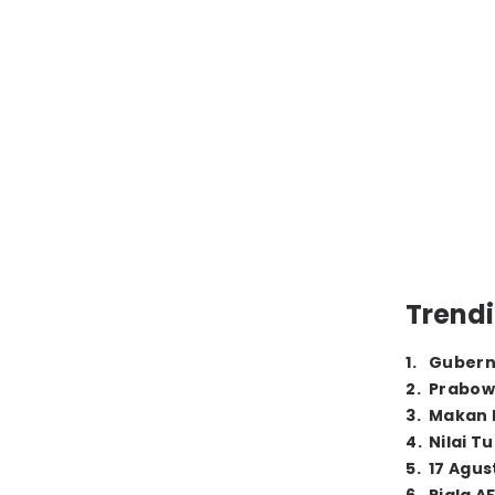
Trendi
1
.
Gubern
2
.
Prabow
3
.
Makan B
4
.
Nilai T
5
.
17 Agus