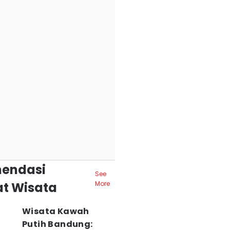
endasi
See
t Wisata
More
Wisata Kawah
Putih Bandung: