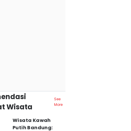
endasi
See
t Wisata
More
Wisata Kawah
Putih Bandung: