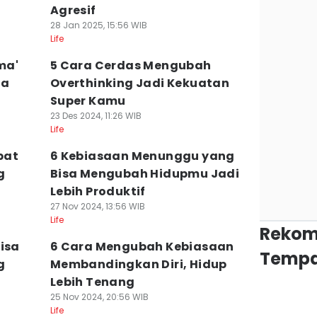
Agresif
28 Jan 2025, 15:56 WIB
Life
ma'
5 Cara Cerdas Mengubah
ra
Overthinking Jadi Kekuatan
Super Kamu
23 Des 2024, 11:26 WIB
Life
pat
6 Kebiasaan Menunggu yang
g
Bisa Mengubah Hidupmu Jadi
Lebih Produktif
27 Nov 2024, 13:56 WIB
Life
Rekom
isa
6 Cara Mengubah Kebiasaan
Tempa
g
Membandingkan Diri, Hidup
Lebih Tenang
25 Nov 2024, 20:56 WIB
Life