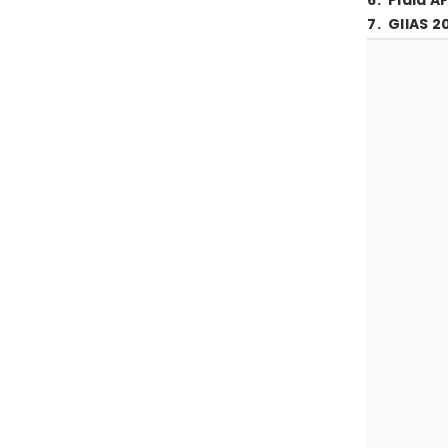
6
.
Piala A
7
.
GIIAS 2