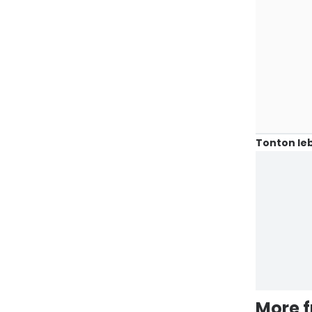
Tonton leb
More 