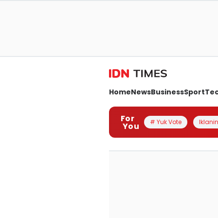
Home
News
Business
Sport
Te
For
# Yuk Vote
Iklanin
You