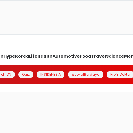
ch
Hype
Korea
Life
Health
Automotive
Food
Travel
Science
Me
 di IDN
Quiz
INSIDENESIA
#LokalBerdaya
Profil Dokter