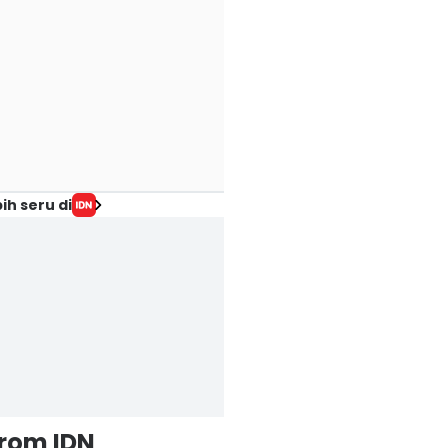
ih seru di
from IDN