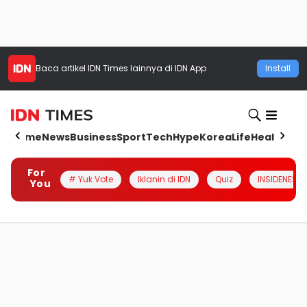
Baca artikel
IDN Times
lainnya di IDN App
Install
Home
News
Business
Sport
Tech
Hype
Korea
Life
Health
Aut
For
# Yuk Vote
Iklanin di IDN
Quiz
INSIDENESIA
You