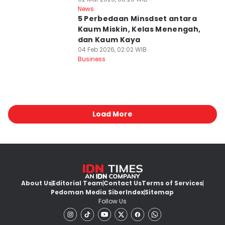
News
5 Perbedaan Minsdset antara
Kaum Miskin, Kelas Menengah,
dan Kaum Kaya
04 Feb 2026, 02:02 WIB
Business
Load More
About Us
Editorial Team
Contact Us
Terms of Services
Pedoman Media Siber
Index
Sitemap
Follow Us