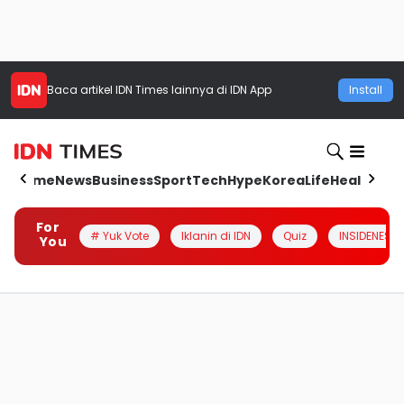
Baca artikel
IDN Times
lainnya di IDN App
Install
Home
News
Business
Sport
Tech
Hype
Korea
Life
Health
Aut
For
# Yuk Vote
Iklanin di IDN
Quiz
INSIDENESIA
You