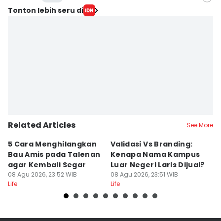
Editor
Tonton lebih seru di
Dinda Trisnaning Ramadhani
Editor
Stella Azasya
Editor
Yunisda Dwi Saputri
Related Articles
See More
5 Cara Menghilangkan
Validasi Vs Branding:
6
Bau Amis pada Talenan
Kenapa Nama Kampus
F
agar Kembali Segar
Luar Negeri Laris Dijual?
T
08 Agu 2026, 23:52 WIB
08 Agu 2026, 23:51 WIB
M
08
Life
Life
Lif