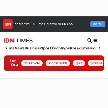
Baca artikel
IDN Times
lainnya di IDN App
Install
Home
News
Business
Sport
Tech
Hype
Korea
Life
Health
Aut
For
# Yuk Vote
Iklanin di IDN
Quiz
INSIDENESIA
You