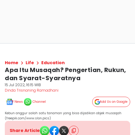
Home
Life
Education
Apa Itu Musaqah? Pengertian, Rukun,
dan Syarat-Syaratnya
15 Jul 2022, 16:15 WIB
Dinda Trisnaning Ramadhani
News
Channel
Add Us on Google
Kebun anggur salah satu tanaman yang bisa dijadikan objek musaqah
(freepik.com/www.slon.pics)
Share Article