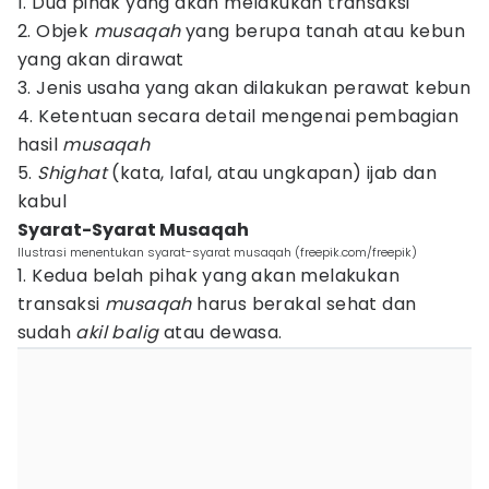
1. Dua pihak yang akan melakukan transaksi
2. Objek
musaqah
yang berupa tanah atau kebun
yang akan dirawat
3. Jenis usaha yang akan dilakukan perawat kebun
4. Ketentuan secara detail mengenai pembagian
hasil
musaqah
5.
Shighat
(kata, lafal, atau ungkapan) ijab dan
kabul
Syarat-Syarat Musaqah
Ilustrasi menentukan syarat-syarat musaqah (freepik.com/freepik)
1. Kedua belah pihak yang akan melakukan
transaksi
musaqah
harus berakal sehat dan
sudah
akil balig
atau dewasa.