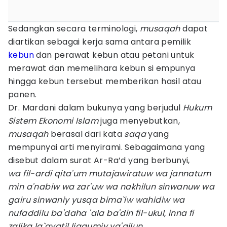
Sedangkan secara terminologi,
musaqah
dapat
diartikan sebagai kerja sama antara pemilik
kebun
dan perawat kebun atau petani untuk
merawat dan memelihara kebun si empunya
hingga kebun tersebut memberikan hasil atau
panen.
Dr. Mardani dalam bukunya yang berjudul
Hukum
Sistem Ekonomi Islam
juga menyebutkan,
musaqah
berasal dari kata
saqa
yang
mempunyai arti menyirami. Sebagaimana yang
disebut dalam surat Ar-Ra’d yang berbunyi,
wa fil-ardi qita'um mutajawiratuw wa jannatum
min a'nabiw wa zar'uw wa nakhilun sinwanuw wa
gairu sinwaniy yusqa bima`iw wahidiw wa
nufaddilu ba'daha 'ala ba'din fil-ukul, inna fi
zalika la`ayatil liqaumiy ya'qilun.