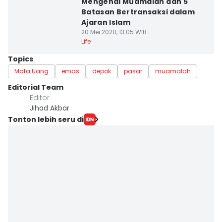
Mengenal Muamalah dan 5
Batasan Bertransaksi dalam
Ajaran Islam
20 Mei 2020, 13:05 WIB
Life
Topics
Mata Uang
emas
depok
pasar
muamalah
Editorial Team
Editor
Jihad Akbar
Tonton lebih seru di