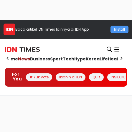
Baca artikel
IDN Times
lainnya di IDN App
Install
Home
News
Business
Sport
Tech
Hype
Korea
Life
Health
Aut
For
# Yuk Vote
Iklanin di IDN
Quiz
INSIDENESIA
You