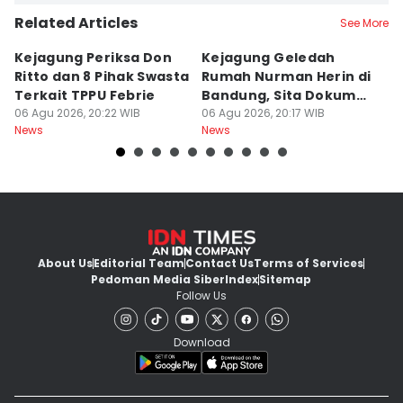
Related Articles
See More
Kejagung Periksa Don
Kejagung Geledah
I
Ritto dan 8 Pihak Swasta
Rumah Nurman Herin di
T
Terkait TPPU Febrie
Bandung, Sita Dokumen
T
06 Agu 2026, 20:22 WIB
TPPU Febrie
06 Agu 2026, 20:17 WIB
Sa
06
News
News
Ne
About Us
Editorial Team
Contact Us
Terms of Services
Pedoman Media Siber
Index
Sitemap
Follow Us
Download