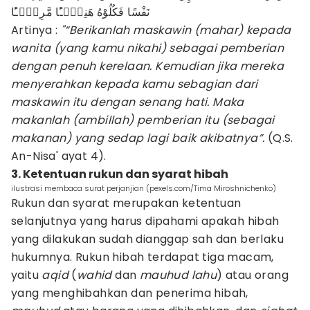
نَفْسًا فَكُلُوْهُ هَنِيْۤـًٔا مَّرِيْۤـًٔا
Artinya :
"“Berikanlah maskawin (mahar) kepada
wanita (yang kamu nikahi) sebagai pemberian
dengan penuh kerelaan. Kemudian jika mereka
menyerahkan kepada kamu sebagian dari
maskawin itu dengan senang hati. Maka
makanlah (ambillah) pemberian itu (sebagai
makanan) yang sedap lagi baik akibatnya”.
(Q.S.
An-Nisa' ayat 4).
3. Ketentuan rukun dan syarat hibah
ilustrasi membaca surat perjanjian (pexels.com/Tima Miroshnichenko)
Rukun dan syarat merupakan ketentuan
selanjutnya yang harus dipahami apakah hibah
yang dilakukan sudah dianggap sah dan berlaku
hukumnya. Rukun hibah terdapat tiga macam,
yaitu
aqid
(
wahid
dan
mauhud lahu
) atau orang
yang menghibahkan dan penerima hibah,