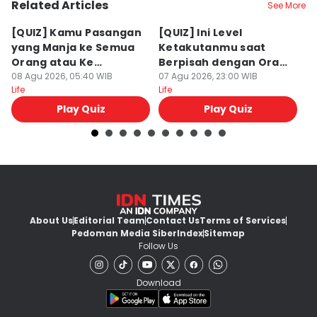
Related Articles
See More
[QUIZ] Kamu Pasangan
[QUIZ] Ini Level
[
yang Manja ke Semua
Ketakutanmu saat
M
Orang atau Ke
Berpisah dengan Orang
T
Pasangan Aja?
08 Agu 2026, 05:40 WIB
Lain
07 Agu 2026, 23:00 WIB
07
Life
Life
Lif
Play Quiz
Play Quiz
About Us
Editorial Team
Contact Us
Terms of Services
Pedoman Media Siber
Index
Sitemap
Follow Us
Download