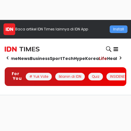
Baca artikel
IDN Times
lainnya di IDN App
Install
Home
News
Business
Sport
Tech
Hype
Korea
Life
Health
Aut
For
# Yuk Vote
Iklanin di IDN
Quiz
INSIDENESIA
You