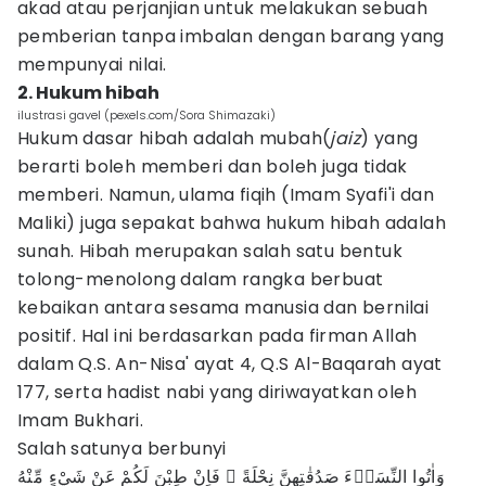
akad atau perjanjian untuk melakukan sebuah
pemberian tanpa imbalan dengan barang yang
mempunyai nilai.
2. Hukum hibah
ilustrasi gavel (pexels.com/Sora Shimazaki)
Hukum dasar hibah adalah mubah(
jaiz
) yang
berarti boleh memberi dan boleh juga tidak
memberi. Namun, ulama fiqih (Imam Syafi'i dan
Maliki) juga sepakat bahwa hukum hibah adalah
sunah. Hibah merupakan salah satu bentuk
tolong-menolong dalam rangka berbuat
kebaikan antara sesama manusia dan bernilai
positif. Hal ini berdasarkan pada firman Allah
dalam Q.S. An-Nisa' ayat 4, Q.S Al-Baqarah ayat
177, serta hadist nabi yang diriwayatkan oleh
Imam Bukhari.
Salah satunya berbunyi
وَاٰتُوا النِّسَاۤءَ صَدُقٰتِهِنَّ نِحْلَةً ۗ فَاِنْ طِبْنَ لَكُمْ عَنْ شَيْءٍ مِّنْهُ