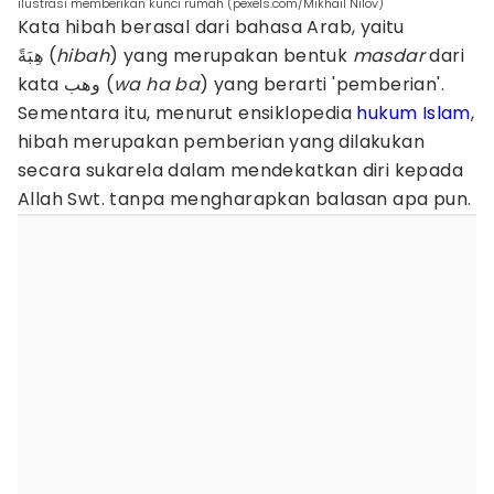
ilustrasi memberikan kunci rumah (pexels.com/Mikhail Nilov)
Kata hibah berasal dari bahasa Arab, yaitu
هِبَةً (
hibah
) yang merupakan bentuk
masdar
dari
kata وهب (
wa ha ba
) yang berarti 'pemberian'.
Sementara itu, menurut ensiklopedia
hukum Islam
,
hibah merupakan pemberian yang dilakukan
secara sukarela dalam mendekatkan diri kepada
Allah Swt. tanpa mengharapkan balasan apa pun.