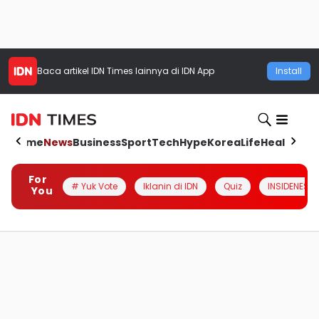
Baca artikel
IDN Times
lainnya di IDN App
Install
Home
News
Business
Sport
Tech
Hype
Korea
Life
Health
Aut
For
# Yuk Vote
Iklanin di IDN
Quiz
INSIDENESIA
You