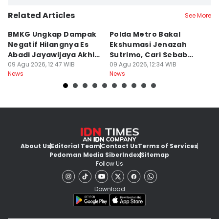
Related Articles
See More
BMKG Ungkap Dampak
Polda Metro Bakal
D
Negatif Hilangnya Es
Ekshumasi Jenazah
P
Abadi Jayawijaya Akhir
Sutrimo, Cari Sebab
Te
2026
09 Agu 2026, 12:47 WIB
Kematian
09 Agu 2026, 12:34 WIB
P
09
News
News
Ne
About Us
Editorial Team
Contact Us
Terms of Services
Pedoman Media Siber
Index
Sitemap
Follow Us
Download