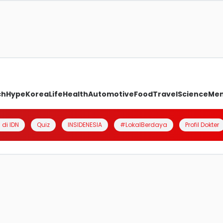
ch
Hype
Korea
Life
Health
Automotive
Food
Travel
Science
Me
 di IDN
Quiz
INSIDENESIA
#LokalBerdaya
Profil Dokter