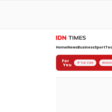
Home
News
Business
Sport
Te
For
# Yuk Vote
Iklanin
You