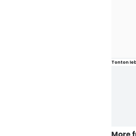
Tonton leb
More 