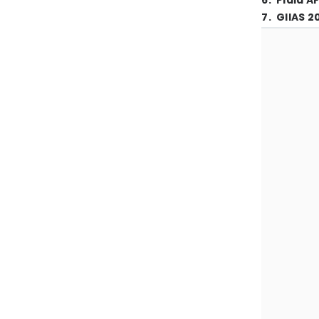
6
.
Piala A
7
.
GIIAS 2