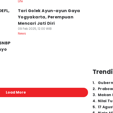
Life
EFL,
Tari Golek Ayun-ayun Gaya
Yogyakarta, Perempuan
Mencari Jati Diri
09 Feb 2025, 12:00 WIB
News
 SNBP
 Ayo
Trendi
1
.
Gubern
2
.
Prabow
Load More
3
.
Makan B
4
.
Nilai T
5
.
17 Agus