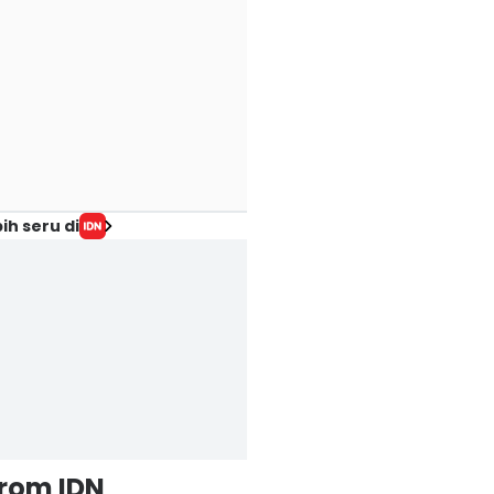
ih seru di
from IDN