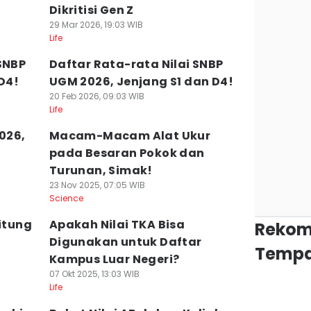
Dikritisi Gen Z
29 Mar 2026, 19:03 WIB
Life
SNBP
Daftar Rata-rata Nilai SNBP
 D4!
UGM 2026, Jenjang S1 dan D4!
20 Feb 2026, 09:03 WIB
Life
2026,
Macam-Macam Alat Ukur
pada Besaran Pokok dan
Turunan, Simak!
23 Nov 2025, 07:05 WIB
Science
itung
Apakah Nilai TKA Bisa
Rekom
Digunakan untuk Daftar
Tempa
Kampus Luar Negeri?
07 Okt 2025, 13:03 WIB
Life