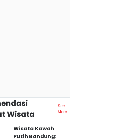
endasi
See
t Wisata
More
Wisata Kawah
Putih Bandung: