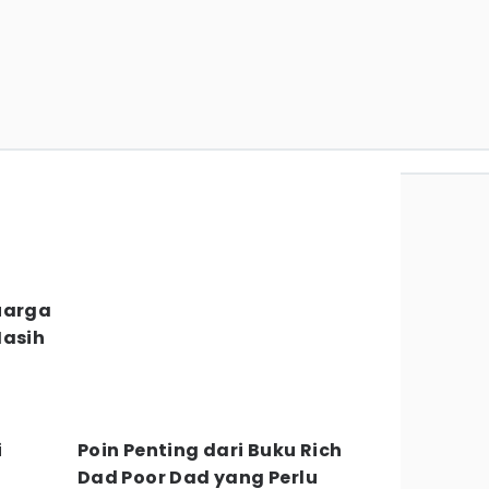
uarga
Masih
i
Poin Penting dari Buku Rich
Dad Poor Dad yang Perlu