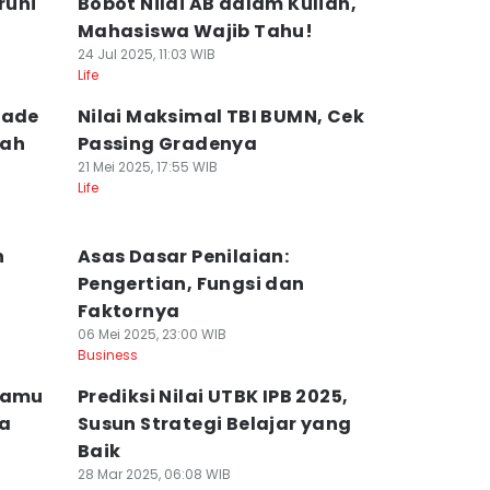
ruhi
Bobot Nilai AB dalam Kuliah,
Mahasiswa Wajib Tahu!
24 Jul 2025, 11:03 WIB
Life
rade
Nilai Maksimal TBI BUMN, Cek
dah
Passing Gradenya
21 Mei 2025, 17:55 WIB
Life
n
Asas Dasar Penilaian:
Pengertian, Fungsi dan
Faktornya
06 Mei 2025, 23:00 WIB
Business
 Kamu
Prediksi Nilai UTBK IPB 2025,
ta
Susun Strategi Belajar yang
Baik
28 Mar 2025, 06:08 WIB