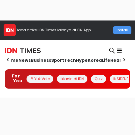
Baca artikel
IDN Times
lainnya di IDN App
Install
Home
News
Business
Sport
Tech
Hype
Korea
Life
Health
Aut
For
# Yuk Vote
Iklanin di IDN
Quiz
INSIDENESIA
You