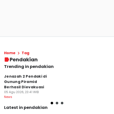
Home
Tag
Pendakian
Trending in pendakian
Jenazah 2 Pendaki di
3
Gunung Piramid
P
Berhasil Dievakuasi
G
05 Agu 2026, 23:41 WIB
P
04
News
Sc
Latest in pendakian