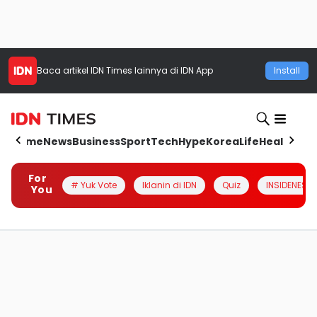
Baca artikel
IDN Times
lainnya di IDN App
Install
Home
News
Business
Sport
Tech
Hype
Korea
Life
Health
Aut
For
# Yuk Vote
Iklanin di IDN
Quiz
INSIDENESIA
You