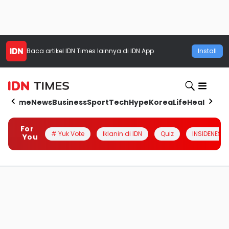
Baca artikel
IDN Times
lainnya di IDN App
Install
Home
News
Business
Sport
Tech
Hype
Korea
Life
Health
Aut
For
# Yuk Vote
Iklanin di IDN
Quiz
INSIDENESIA
You