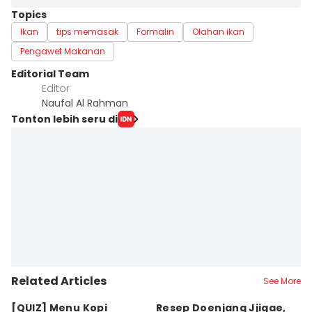
Topics
Ikan
tips memasak
Formalin
Olahan ikan
Pengawet Makanan
Editorial Team
Editor
Naufal Al Rahman
Tonton lebih seru di
Related Articles
See More
⁠[QUIZ] Menu Kopi
Resep Doenjang Jjigae,
R