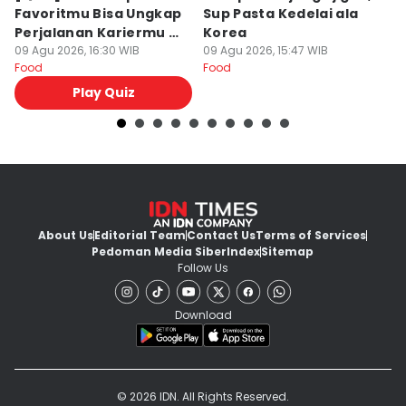
Favoritmu Bisa Ungkap
Sup Pasta Kedelai ala
Ri
Perjalanan Kariermu di
Korea
S
Masa Depan
09 Agu 2026, 16:30 WIB
09 Agu 2026, 15:47 WIB
09
Food
Food
Fo
Play Quiz
About Us
Editorial Team
Contact Us
Terms of Services
Pedoman Media Siber
Index
Sitemap
Follow Us
Download
© 2026 IDN. All Rights Reserved.