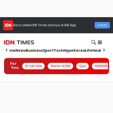
Baca artikel
IDN Times
lainnya di IDN App
Install
Home
News
Business
Sport
Tech
Hype
Korea
Life
Health
Aut
For
# Yuk Vote
Iklanin di IDN
Quiz
INSIDENESIA
You