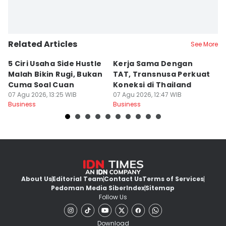
Related Articles
See More
5 Ciri Usaha Side Hustle
Kerja Sama Dengan
5
Malah Bikin Rugi, Bukan
TAT, Transnusa Perkuat
D
Cuma Soal Cuan
Koneksi di Thailand
P
07 Agu 2026, 13:25 WIB
07 Agu 2026, 12:47 WIB
R
07
Business
Business
Bu
About Us
Editorial Team
Contact Us
Terms of Services
Pedoman Media Siber
Index
Sitemap
Follow Us
Download