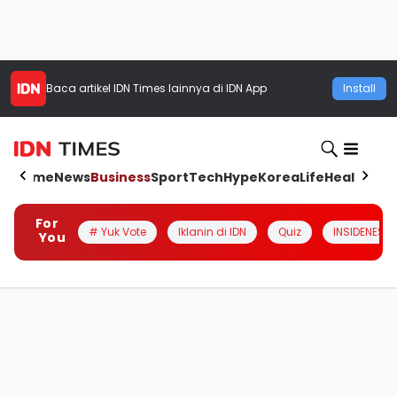
Baca artikel
IDN Times
lainnya di IDN App
Install
Home
News
Business
Sport
Tech
Hype
Korea
Life
Health
Aut
For
# Yuk Vote
Iklanin di IDN
Quiz
INSIDENESIA
You