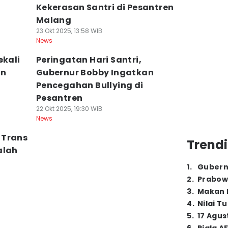
Kekerasan Santri di Pesantren
Malang
23 Okt 2025, 13:58 WIB
News
ekali
Peringatan Hari Santri,
an
Gubernur Bobby Ingatkan
Pencegahan Bullying di
Pesantren
22 Okt 2025, 19:30 WIB
News
 Trans
Trendi
alah
1
.
Gubern
2
.
Prabow
3
.
Makan B
4
.
Nilai T
5
.
17 Agus