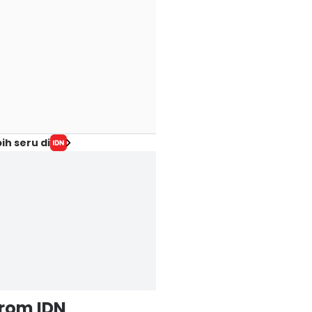
ih seru di
from IDN