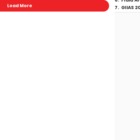
6
.
Piala A
Load More
7
.
GIIAS 2