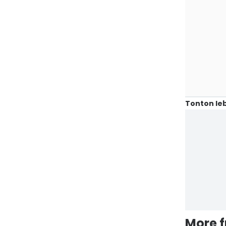
Tonton leb
More 