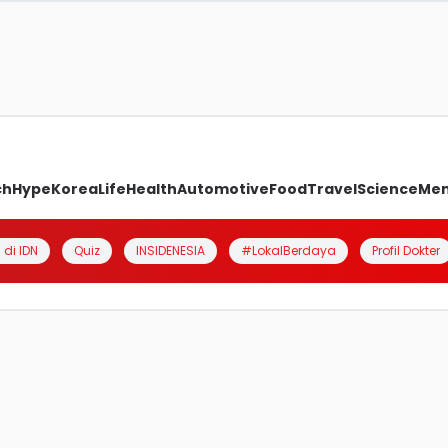
ch
Hype
Korea
Life
Health
Automotive
Food
Travel
Science
Me
 di IDN
Quiz
INSIDENESIA
#LokalBerdaya
Profil Dokter