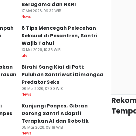
Beragama dan NKRI
17 Mei 2026, 09:32 WIB
News
ampah
6 Tips Mencegah Pelecehan
i
Seksual di Pesantren, Santri
Wajib Tahu!
10 Mei 2026, 10:38 WIB
Life
skan
Birahi Sang Kiai di Pati:
erasan
Puluhan Santriwati Dimangsa
Predator Seks
06 Mei 2026, 07:30 WIB
News
Rekom
i
Kunjungi Ponpes, Gibran
Tempa
npes
Dorong Santri Adaptif
Terapkan AI dan Robotik
05 Mar 2026, 08:18 WIB
News