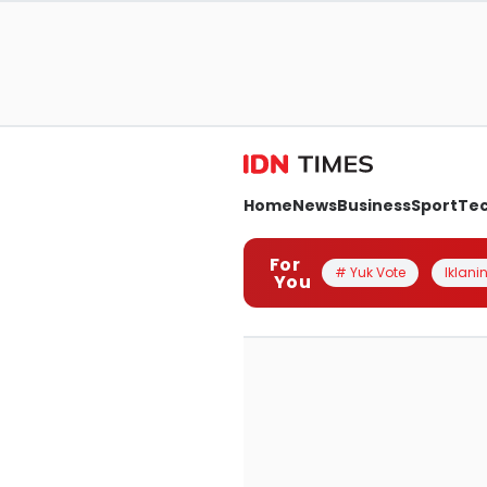
Home
News
Business
Sport
Te
For
# Yuk Vote
Iklanin
You