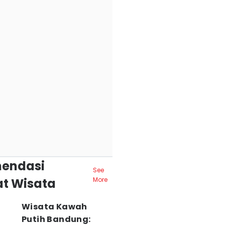
endasi
See
t Wisata
More
Wisata Kawah
Putih Bandung: