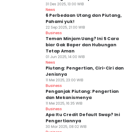
Piutang
31 Des 2025, 13:00 WIB
News
6 Perbedaan Utang dan Piutang,
Pahami yuk!
22 Sep 2025, 21:00 WIB
Business
Teman Minjam Uang? Ini 5 Cara
biar Gak Baper dan Hubungan
Tetap Aman
01 Jun 2025, 14:00 WIB
News
Piutang: Pengertian, Ciri-Ciri dan
Jenisnya
11 Mei 2025, 23:00 WIB
Business
Penganjak Piutang: Pengertian
dan Mekanismenya
11 Mei 2025, 16:35 WIB
Business
Apa Itu Credit Default Swap? Ini
Pengertiannya
30 Mar 2025, 08:02 WIB