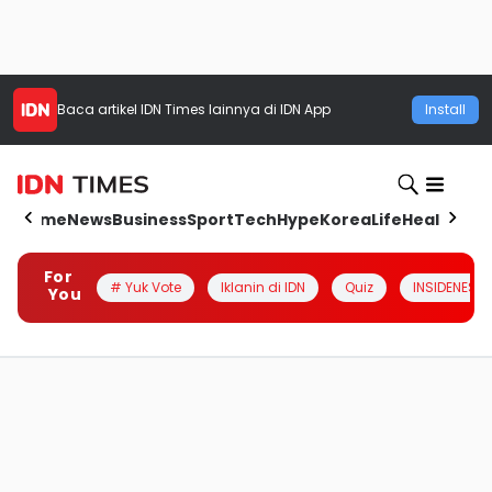
Baca artikel
IDN Times
lainnya di IDN App
Install
Home
News
Business
Sport
Tech
Hype
Korea
Life
Health
Aut
For
# Yuk Vote
Iklanin di IDN
Quiz
INSIDENESIA
You