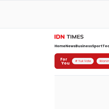
Home
News
Business
Sport
Te
For
# Yuk Vote
Iklanin
You