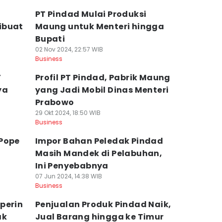
l
PT Pindad Mulai Produksi
ibuat
Maung untuk Menteri hingga
Bupati
02 Nov 2024, 22:57 WIB
Business
T
Profil PT Pindad, Pabrik Maung
ya
yang Jadi Mobil Dinas Menteri
Prabowo
29 Okt 2024, 18:50 WIB
Business
 Pope
Impor Bahan Peledak Pindad
Masih Mandek di Pelabuhan,
Ini Penyebabnya
07 Jun 2024, 14:38 WIB
Business
perin
Penjualan Produk Pindad Naik,
ak
Jual Barang hingga ke Timur