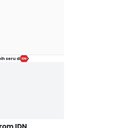
ih seru di
from IDN