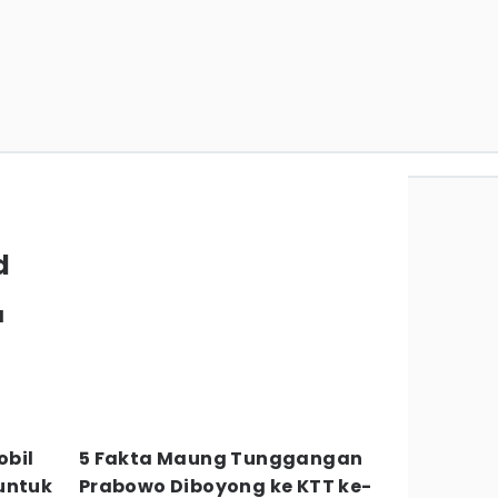
d
I
obil
5 Fakta Maung Tunggangan
untuk
Prabowo Diboyong ke KTT ke-