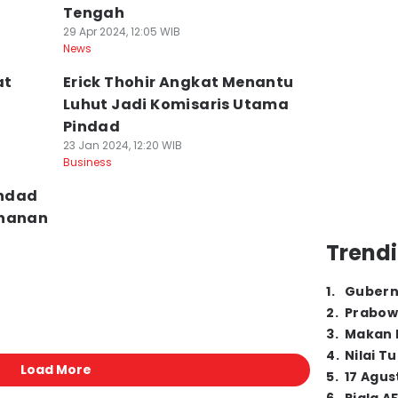
Tengah
29 Apr 2024, 12:05 WIB
News
at
Erick Thohir Angkat Menantu
Luhut Jadi Komisaris Utama
Pindad
23 Jan 2024, 12:20 WIB
Business
indad
ahanan
Trendi
1
.
Gubern
2
.
Prabow
3
.
Makan B
4
.
Nilai T
Load More
5
.
17 Agus