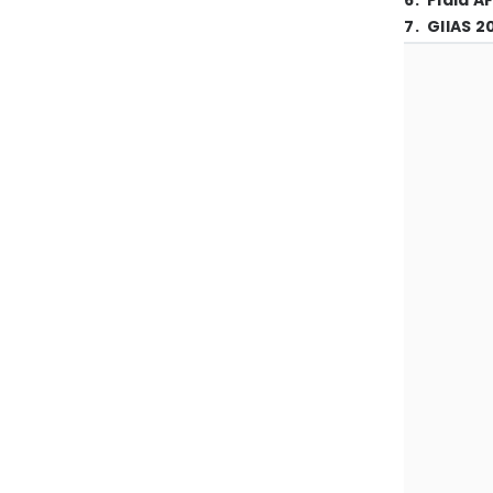
6
.
Piala A
7
.
GIIAS 2