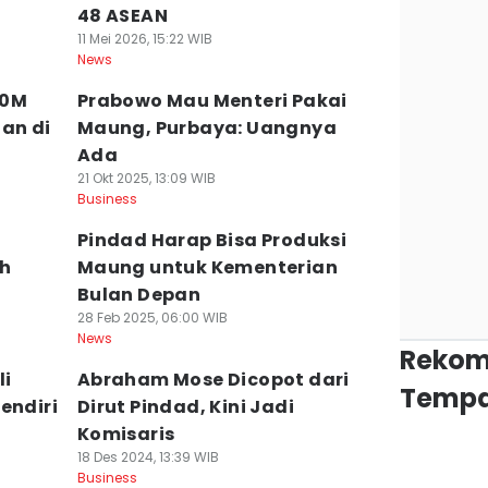
48 ASEAN
11 Mei 2026, 15:22 WIB
News
00M
Prabowo Mau Menteri Pakai
an di
Maung, Purbaya: Uangnya
Ada
21 Okt 2025, 13:09 WIB
Business
o
Pindad Harap Bisa Produksi
ah
Maung untuk Kementerian
Bulan Depan
28 Feb 2025, 06:00 WIB
News
Rekom
li
Abraham Mose Dicopot dari
Tempa
endiri
Dirut Pindad, Kini Jadi
Komisaris
18 Des 2024, 13:39 WIB
Business