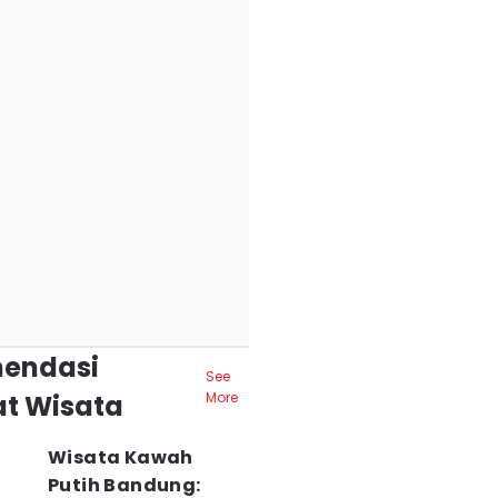
endasi
See
t Wisata
More
Wisata Kawah
Putih Bandung: