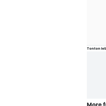
Tonton leb
More 