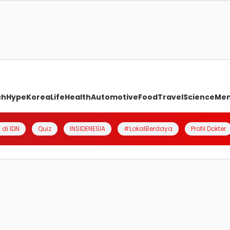
ch
Hype
Korea
Life
Health
Automotive
Food
Travel
Science
Me
 di IDN
Quiz
INSIDENESIA
#LokalBerdaya
Profil Dokter