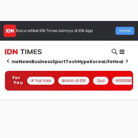
Baca artikel
IDN Times
lainnya di IDN App
Install
Home
News
Business
Sport
Tech
Hype
Korea
Life
Health
Aut
For
# Yuk Vote
Iklanin di IDN
Quiz
INSIDENESIA
You