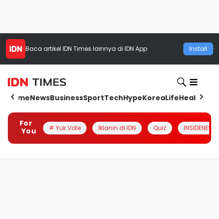
Baca artikel
IDN Times
lainnya di IDN App
Install
Home
News
Business
Sport
Tech
Hype
Korea
Life
Health
Aut
For
# Yuk Vote
Iklanin di IDN
Quiz
INSIDENESIA
You