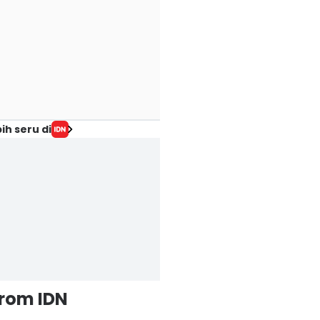
ih seru di
from IDN