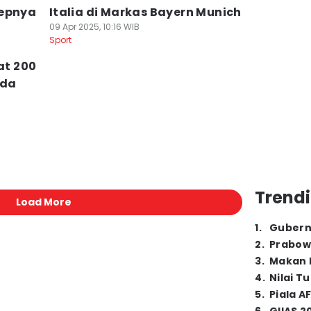
sepnya
Italia di Markas Bayern Munich
09 Apr 2025, 10:16 WIB
Sport
at 200
Ada
Trendi
Load More
1
.
Gubern
2
.
Prabow
3
.
Makan B
4
.
Nilai T
5
.
Piala A