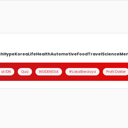
ch
Hype
Korea
Life
Health
Automotive
Food
Travel
Science
Me
 di IDN
Quiz
INSIDENESIA
#LokalBerdaya
Profil Dokter