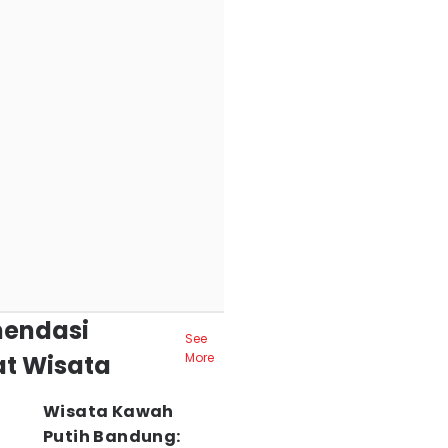
endasi
See
t Wisata
More
Wisata Kawah
Putih Bandung: