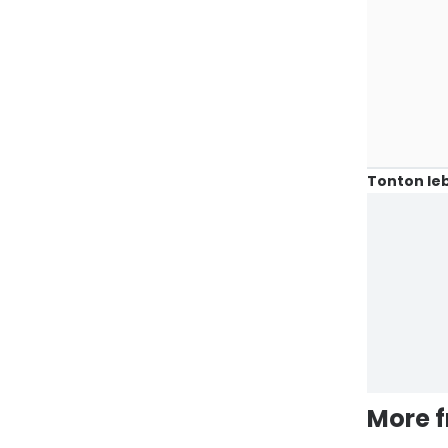
Tonton leb
More 