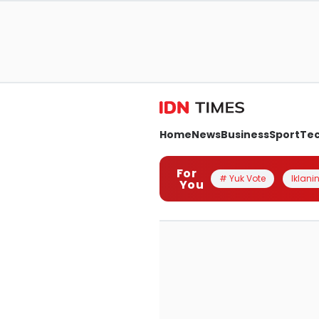
Home
News
Business
Sport
Te
For
# Yuk Vote
Iklanin
You