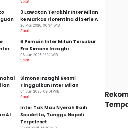
Sport
to
3 Lawatan Terakhir Inter Milan
raguan
ke Markas Fiorentina di Serie A
20 Mar 2026, 06:34 WIB
Sport
e
6 Pemain Inter Milan Tersubur
nter
Era Simone Inzaghi
06 Jun 2025, 12:14 WIB
Sport
rmahal
Simone Inzaghi Resmi
ilan
Tinggalkan Inter Milan
04 Jun 2025, 09:01 WIB
Rekom
Sport
Tempa
Inter Tak Mau Nyerah Raih
ke Al
Scudetto, Tunggu Napoli
Terpeleset
12 Mei 2025, 14:30 WIB