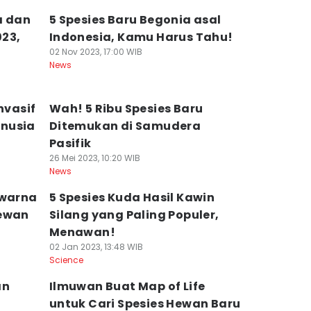
a dan
5 Spesies Baru Begonia asal
023,
Indonesia, Kamu Harus Tahu!
02 Nov 2023, 17:00 WIB
News
nvasif
Wah! 5 Ribu Spesies Baru
nusia
Ditemukan di Samudera
Pasifik
26 Mei 2023, 10:20 WIB
News
rwarna
5 Spesies Kuda Hasil Kawin
Hewan
Silang yang Paling Populer,
Menawan!
02 Jan 2023, 13:48 WIB
Science
an
Ilmuwan Buat Map of Life
untuk Cari Spesies Hewan Baru