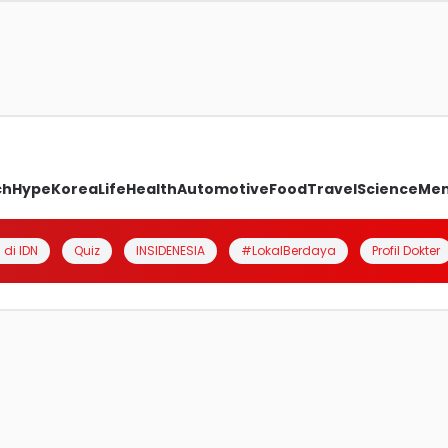
ch
Hype
Korea
Life
Health
Automotive
Food
Travel
Science
Me
 di IDN
Quiz
INSIDENESIA
#LokalBerdaya
Profil Dokter