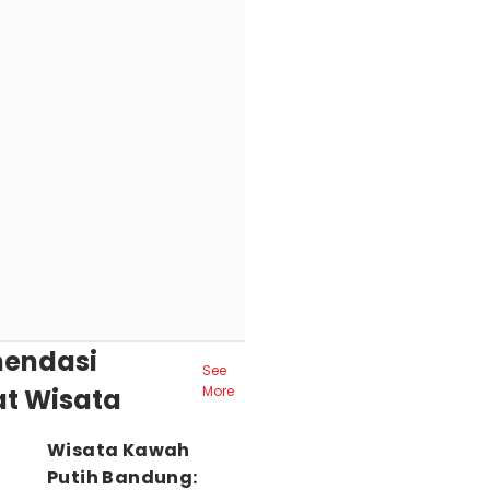
endasi
See
t Wisata
More
Wisata Kawah
Putih Bandung: