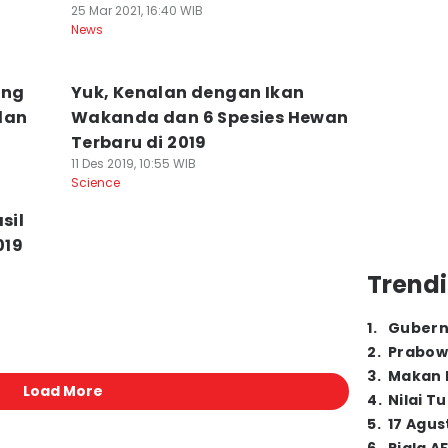
25 Mar 2021, 16:40 WIB
News
ang
Yuk, Kenalan dengan Ikan
lan
Wakanda dan 6 Spesies Hewan
Terbaru di 2019
11 Des 2019, 10:55 WIB
Science
sil
019
Trendi
1
.
Gubern
2
.
Prabow
3
.
Makan B
Load More
4
.
Nilai T
5
.
17 Agus