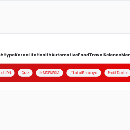
ch
Hype
Korea
Life
Health
Automotive
Food
Travel
Science
Me
 di IDN
Quiz
INSIDENESIA
#LokalBerdaya
Profil Dokter