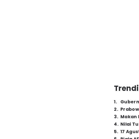
Trendi
1
.
Gubern
2
.
Prabow
3
.
Makan B
4
.
Nilai T
5
.
17 Agus