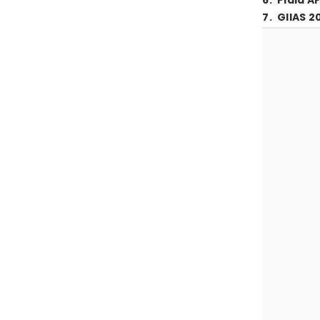
6
.
Piala A
7
.
GIIAS 2