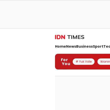
Home
News
Business
Sport
Te
For
# Yuk Vote
Iklanin
You