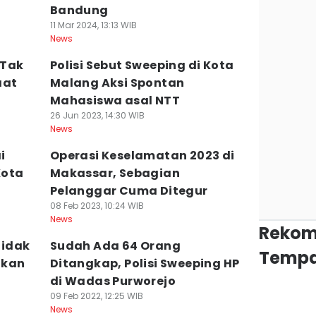
Bandung
11 Mar 2024, 13:13 WIB
News
 Tak
Polisi Sebut Sweeping di Kota
aat
Malang Aksi Spontan
Mahasiswa asal NTT
26 Jun 2023, 14:30 WIB
News
i
Operasi Keselamatan 2023 di
Kota
Makassar, Sebagian
Pelanggar Cuma Ditegur
08 Feb 2023, 10:24 WIB
News
Rekom
Tidak
Sudah Ada 64 Orang
Tempa
akan
Ditangkap, Polisi Sweeping HP
di Wadas Purworejo
09 Feb 2022, 12:25 WIB
News