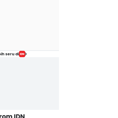
ih seru di
from IDN