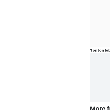
Tonton leb
More 