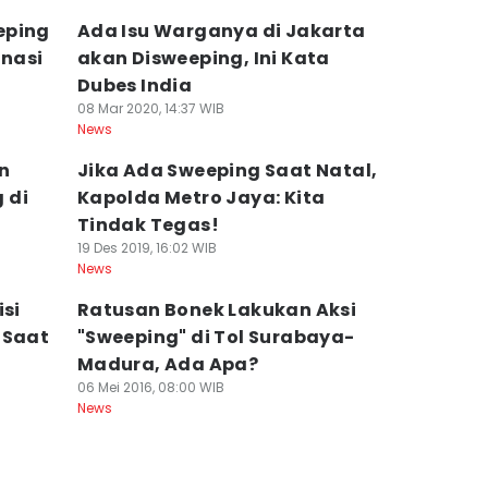
eping
Ada Isu Warganya di Jakarta
nasi
akan Disweeping, Ini Kata
Dubes India
08 Mar 2020, 14:37 WIB
News
n
Jika Ada Sweeping Saat Natal,
 di
Kapolda Metro Jaya: Kita
Tindak Tegas!
19 Des 2019, 16:02 WIB
News
isi
Ratusan Bonek Lakukan Aksi
 Saat
"Sweeping" di Tol Surabaya-
Madura, Ada Apa?
06 Mei 2016, 08:00 WIB
News