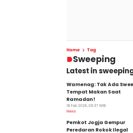
Home
Tag
Sweeping
Latest in sweepin
Wamenag: Tak Ada Swee
Tempat Makan Saat
Ramadan!
18 Feb 2026, 09:37 WIB
News
Pemkot Jogja Gempur
Peredaran Rokok Ilegal