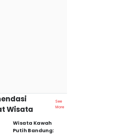
endasi
See
t Wisata
More
Wisata Kawah
Putih Bandung: