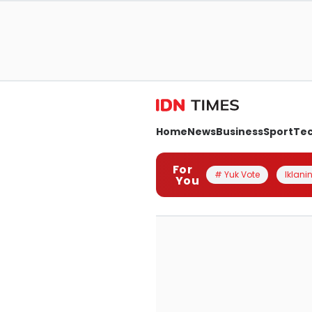
Home
News
Business
Sport
Te
For
# Yuk Vote
Iklanin
You