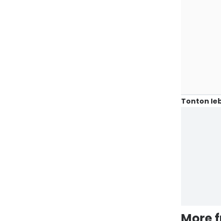
Tonton leb
More 