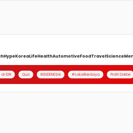
ch
Hype
Korea
Life
Health
Automotive
Food
Travel
Science
Me
 di IDN
Quiz
INSIDENESIA
#LokalBerdaya
Profil Dokter