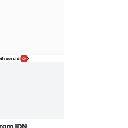
ih seru di
from IDN