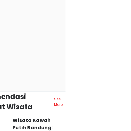
endasi
See
t Wisata
More
Wisata Kawah
Putih Bandung: