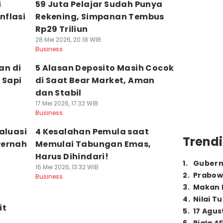
i
59 Juta Pelajar Sudah Punya
nflasi
Rekening, Simpanan Tembus
Rp29 Triliun
28 Mei 2026, 20:18 WIB
Business
an di
5 Alasan Deposito Masih Cocok
 Sapi
di Saat Bear Market, Aman
dan Stabil
17 Mei 2026, 17:32 WIB
Business
aluasi
4 Kesalahan Pemula saat
Trendi
Pernah
Memulai Tabungan Emas,
Harus Dihindari!
1
.
Gubern
16 Mei 2026, 13:32 WIB
2
.
Prabow
Business
3
.
Makan B
4
.
Nilai T
it
5
.
17 Agus