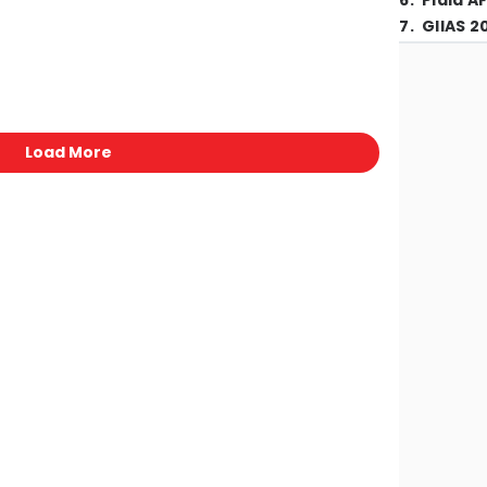
6
.
Piala A
7
.
GIIAS 2
Load More