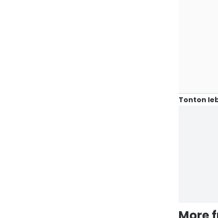
Tonton leb
More 