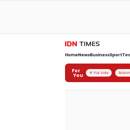
Home
News
Business
Sport
Te
For
# Yuk Vote
Iklanin
You