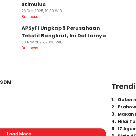
Stimulus
23 Des 2025, 19:30 WIB
Business
APSyFI Ungkap 5 Perusahaan
Tekstil Bangkrut, Ini Daftarnya
30 Nov 2025, 20:10 WIB
Business
 SDM
Trendi
i
1
.
Gubern
2
.
Prabow
3
.
Makan B
4
.
Nilai T
5
.
17 Agus
Load More