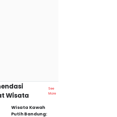
endasi
See
t Wisata
More
Wisata Kawah
Putih Bandung: