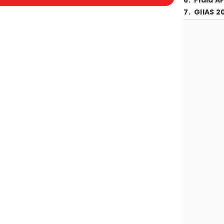
6
.
Piala A
7
.
GIIAS 2