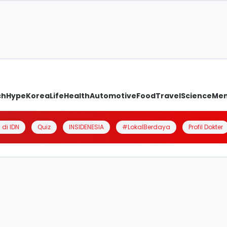
ch
Hype
Korea
Life
Health
Automotive
Food
Travel
Science
Me
 di IDN
Quiz
INSIDENESIA
#LokalBerdaya
Profil Dokter