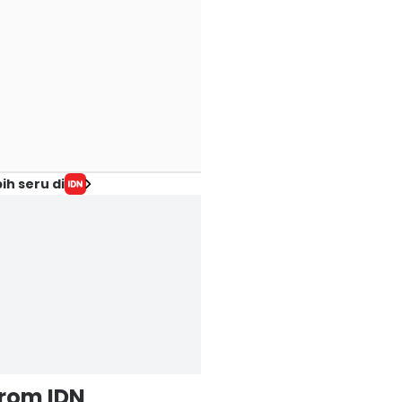
ih seru di
from IDN