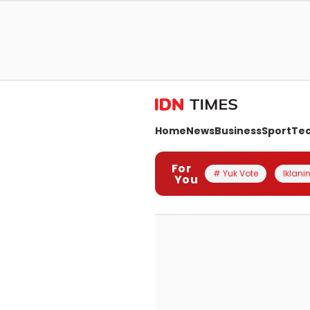
Home
News
Business
Sport
Te
For
# Yuk Vote
Iklanin
You