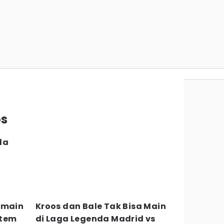
os
da
emain
Kroos dan Bale Tak Bisa Main
stem
di Laga Legenda Madrid vs