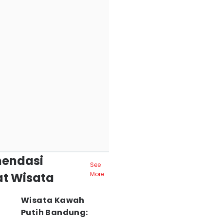
endasi
See
t Wisata
More
Wisata Kawah
Putih Bandung: