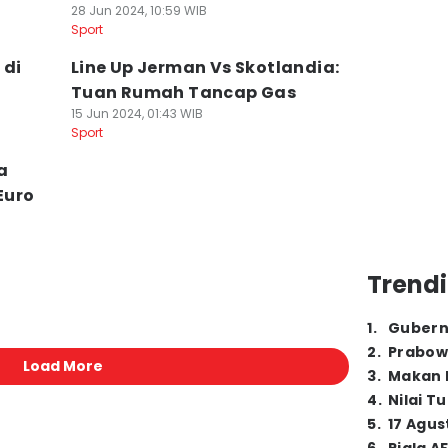
28 Jun 2024, 10:59 WIB
Sport
 di
Line Up Jerman Vs Skotlandia:
Tuan Rumah Tancap Gas
15 Jun 2024, 01:43 WIB
Sport
a
Euro
Trendi
1
.
Gubern
2
.
Prabow
Load More
3
.
Makan B
4
.
Nilai T
5
.
17 Agus