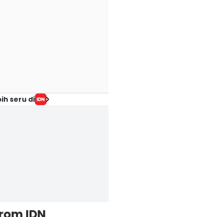
ih seru di
from IDN