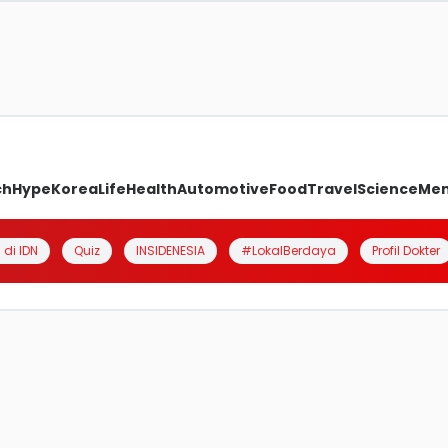
ch
Hype
Korea
Life
Health
Automotive
Food
Travel
Science
Me
 di IDN
Quiz
INSIDENESIA
#LokalBerdaya
Profil Dokter