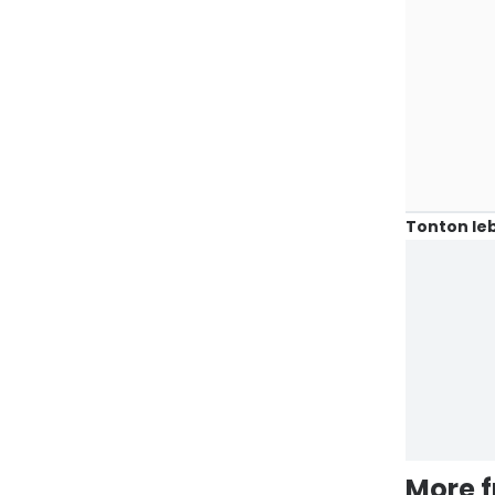
Tonton leb
More 