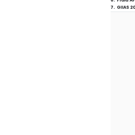
6
.
Piala A
7
.
GIIAS 2