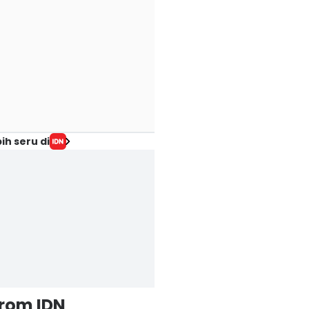
ih seru di
from IDN