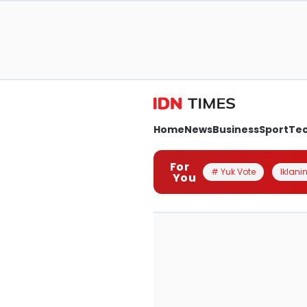
Home
News
Business
Sport
Te
For
# Yuk Vote
Iklanin
You