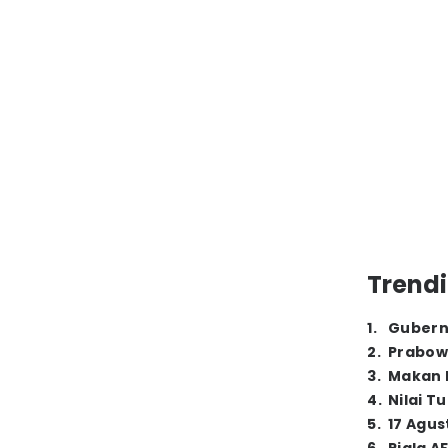
Trendi
1
.
Gubern
2
.
Prabow
3
.
Makan B
4
.
Nilai T
5
.
17 Agus