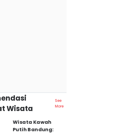
endasi
See
t Wisata
More
Wisata Kawah
Putih Bandung: