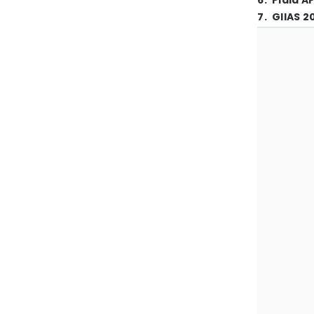
6
.
Piala A
7
.
GIIAS 2