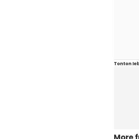
Tonton leb
More 