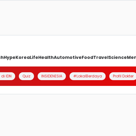
ch
Hype
Korea
Life
Health
Automotive
Food
Travel
Science
Me
 di IDN
Quiz
INSIDENESIA
#LokalBerdaya
Profil Dokter