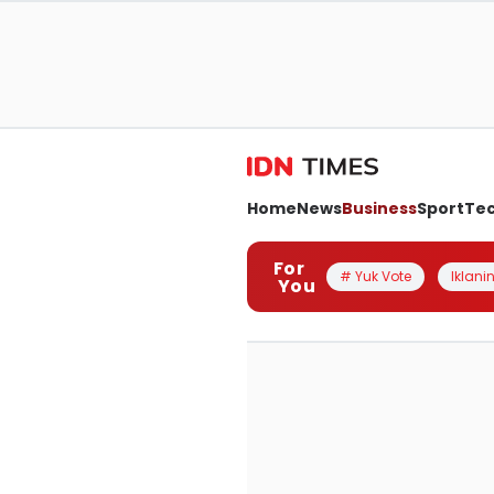
Home
News
Business
Sport
Te
For
# Yuk Vote
Iklanin
You