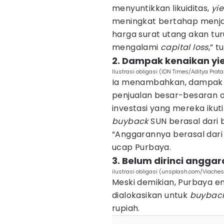
menyuntikkan likuiditas,
yie
meningkat bertahap menjadi
harga surat utang akan tu
mengalami
capital loss
,” t
2. Dampak kenaikan yi
Ilustrasi obligasi (IDN Times/Aditya Pra
Ia menambahkan, dampak
penjualan besar-besaran o
investasi yang mereka iku
buyback
SUN berasal dari 
“Anggarannya berasal dari 
ucap Purbaya.
3. Belum dirinci angga
ilustrasi obligasi (unsplash.com/Viaches
Meski demikian, Purbaya e
dialokasikan untuk
buybac
rupiah.