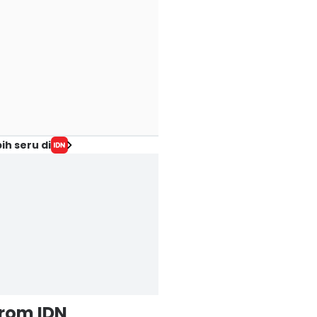
ih seru di
from IDN