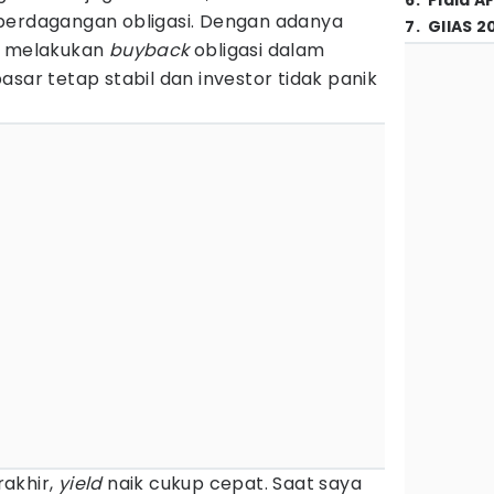
6
.
Piala A
perdagangan obligasi. Dengan adanya
7
.
GIIAS 2
at melakukan
buyback
obligasi dalam
asar tetap stabil dan investor tidak panik
akhir,
yield
naik cukup cepat. Saat saya