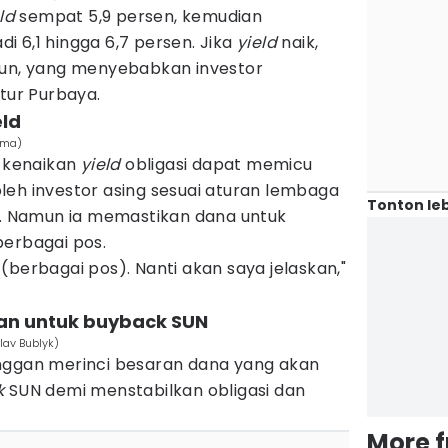
ld
sempat 5,9 persen, kemudian
 6,1 hingga 6,7 persen. Jika
yield
naik,
run, yang menyebabkan investor
utur Purbaya.
eld
tama)
 kenaikan
yield
obligasi dapat memicu
leh investor asing sesuai aturan lembaga
Tonton leb
ti. Namun ia memastikan dana untuk
berbagai pos.
(berbagai pos). Nanti akan saya jelaskan,"
ran untuk buyback SUN
lav Bublyk)
nggan merinci besaran dana yang akan
k
SUN demi menstabilkan obligasi dan
More 