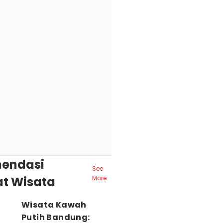
endasi
See
t Wisata
More
Wisata Kawah
Putih Bandung: