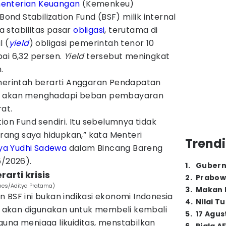
enterian Keuangan
(Kemenkeu)
d Stabilization Fund (BSF) milik internal
 stabilitas pasar
obligasi
, terutama di
l (
yield
) obligasi pemerintah tenor 10
ai 6,32 persen.
Yield
tersebut meningkat
.
merintah berarti Anggaran Pendapatan
N) akan menghadapi beban pembayaran
at.
ion Fund sendiri. Itu sebelumnya tidak
arang saya hidupkan,” kata Menteri
Trendi
ya Yudhi Sadewa
dalam Bincang Bareng
5/2026).
1
.
Gubern
rarti krisis
2
.
Prabow
imes/Aditya Pratama)
3
.
Makan B
 BSF ini bukan indikasi ekonomi Indonesia
4
.
Nilai T
SF akan digunakan untuk membeli kembali
5
.
17 Agus
guna menjaga likuiditas, menstabilkan