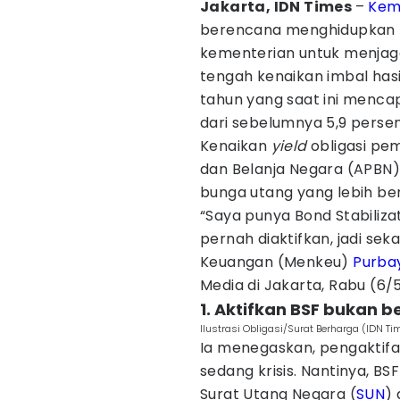
Jakarta, IDN Times
–
Kem
berencana menghidupkan Bon
kementerian untuk menjaga
tengah kenaikan imbal hasi
tahun yang saat ini mencap
dari sebelumnya 5,9 persen
Kenaikan
yield
obligasi pe
dan Belanja Negara (APB
bunga utang yang lebih ber
“Saya punya Bond Stabilizat
pernah diaktifkan, jadi sek
Keuangan (Menkeu)
Purba
Media di Jakarta, Rabu (6/
1. Aktifkan BSF bukan be
Ilustrasi Obligasi/Surat Berharga (IDN T
Ia menegaskan, pengaktifan
sedang krisis. Nantinya, B
Surat Utang Negara (
SUN
) 