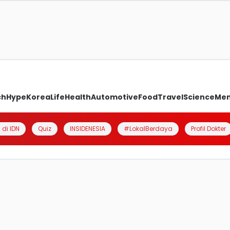
ch
Hype
Korea
Life
Health
Automotive
Food
Travel
Science
Me
 di IDN
Quiz
INSIDENESIA
#LokalBerdaya
Profil Dokter