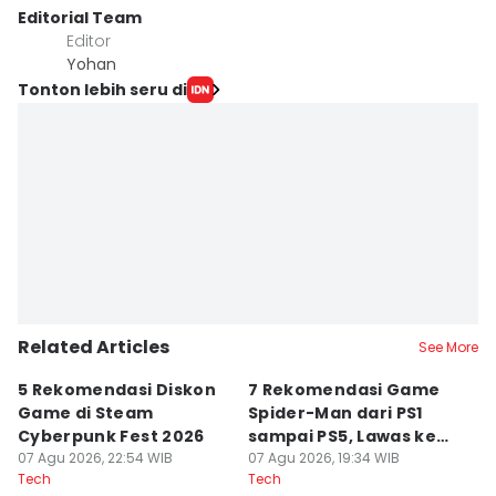
Editorial Team
Editor
Yohan
Tonton lebih seru di
Related Articles
See More
5 Rekomendasi Diskon
7 Rekomendasi Game
Sp
Game di Steam
Spider-Man dari PS1
M
Cyberpunk Fest 2026
sampai PS5, Lawas ke
I
07 Agu 2026, 22:54 WIB
Modern
07 Agu 2026, 19:34 WIB
07
Tech
Tech
Te