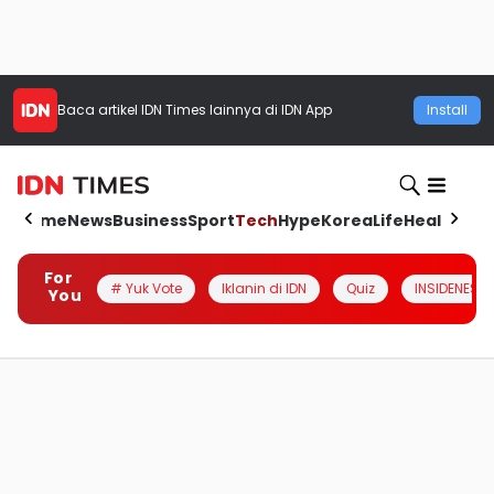
Baca artikel
IDN Times
lainnya di IDN App
Install
Home
News
Business
Sport
Tech
Hype
Korea
Life
Health
Aut
For
# Yuk Vote
Iklanin di IDN
Quiz
INSIDENESIA
You