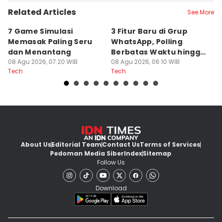
Related Articles
See More
7 Game Simulasi
3 Fitur Baru di Grup
5
Memasak Paling Seru
WhatsApp, Polling
G
dan Menantang
Berbatas Waktu hingga
C
08 Agu 2026, 07:20 WIB
@semua
08 Agu 2026, 06:10 WIB
07
Tech
Tech
Te
About Us
Editorial Team
Contact Us
Terms of Services
Pedoman Media Siber
Index
Sitemap
Follow Us
Download