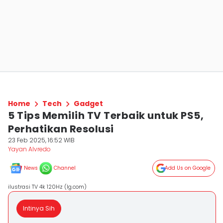
Home
Tech
Gadget
5 Tips Memilih TV Terbaik untuk PS5,
Perhatikan Resolusi
23 Feb 2025, 16:52 WIB
Yayan Alvredo
News
Channel
Add Us on Google
ilustrasi TV 4k 120Hz (lg.com)
Intinya Sih