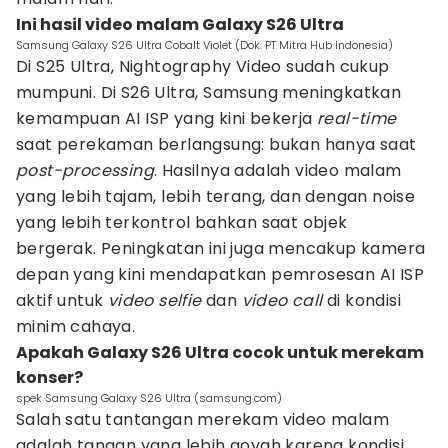
Ini hasil video malam Galaxy S26 Ultra
Samsung Galaxy S26 Ultra Cobalt Violet (Dok. PT Mitra Hub Indonesia)
Di S25 Ultra, Nightography Video sudah cukup
mumpuni. Di S26 Ultra, Samsung meningkatkan
kemampuan AI ISP yang kini bekerja
real-time
saat perekaman berlangsung: bukan hanya saat
post-processing
. Hasilnya adalah video malam
yang lebih tajam, lebih terang, dan dengan noise
yang lebih terkontrol bahkan saat objek
bergerak. Peningkatan ini juga mencakup kamera
depan yang kini mendapatkan pemrosesan AI ISP
aktif untuk
video selfie
dan
video call
di kondisi
minim cahaya.
Apakah Galaxy S26 Ultra cocok untuk merekam
konser?
spek Samsung Galaxy S26 Ultra (samsung.com)
Salah satu tantangan merekam video malam
adalah tangan yang lebih goyah karena kondisi