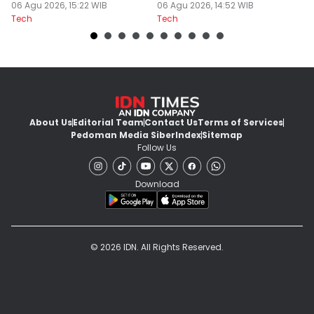
06 Agu 2026, 15:22 WIB
Doomscrolling
06 Agu 2026, 14:52 WIB
06
Tech
Tech
Te
About Us
Editorial Team
Contact Us
Terms of Services
Pedoman Media Siber
Index
Sitemap
Follow Us
Download
© 2026 IDN. All Rights Reserved.