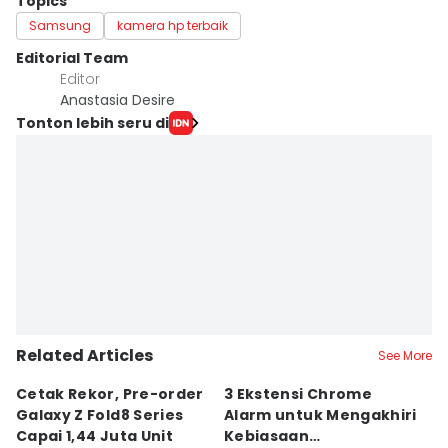
Topics
Samsung
kamera hp terbaik
Editorial Team
Editor
Anastasia Desire
Tonton lebih seru di
Related Articles
See More
Cetak Rekor, Pre-order
3 Ekstensi Chrome
5
Galaxy Z Fold8 Series
Alarm untuk Mengakhiri
u
Capai 1,44 Juta Unit
Kebiasaan
D