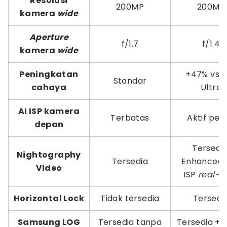
Resolusi
200MP
200MP
kamera
wide
Aperture
f/1.7
f/1.4
kamera
wide
Peningkatan
+47% vs 
Standar
cahaya
Ultra
AI ISP kamera
Terbatas
Aktif pen
depan
Tersedia
Nightography
Tersedia
Enhanced 
Video
ISP
real-t
Horizontal Lock
Tidak tersedia
Tersedi
Samsung LOG
Tersedia tanpa
Tersedia + 