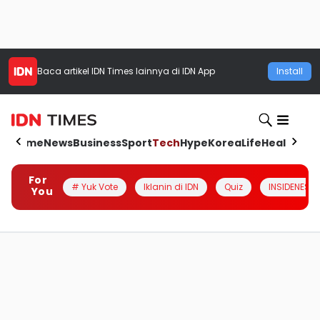
Baca artikel
IDN Times
lainnya di IDN App
Install
Home
News
Business
Sport
Tech
Hype
Korea
Life
Health
Aut
For
# Yuk Vote
Iklanin di IDN
Quiz
INSIDENESIA
You