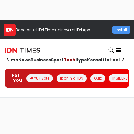
Baca artikel
IDN Times
lainnya di IDN App
Install
Home
News
Business
Sport
Tech
Hype
Korea
Life
Health
Aut
For
# Yuk Vote
Iklanin di IDN
Quiz
INSIDENESIA
You