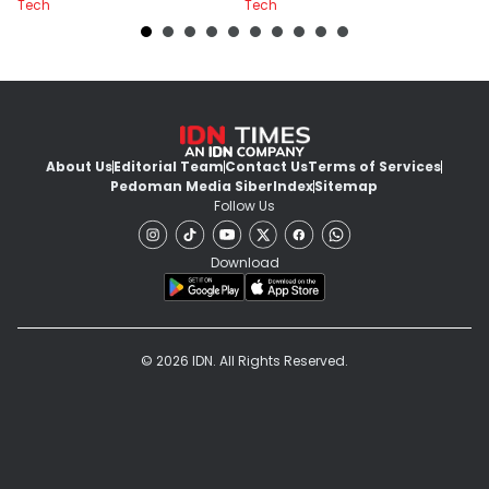
Tech
Tech
Te
About Us
Editorial Team
Contact Us
Terms of Services
Pedoman Media Siber
Index
Sitemap
Follow Us
Download
© 2026 IDN. All Rights Reserved.