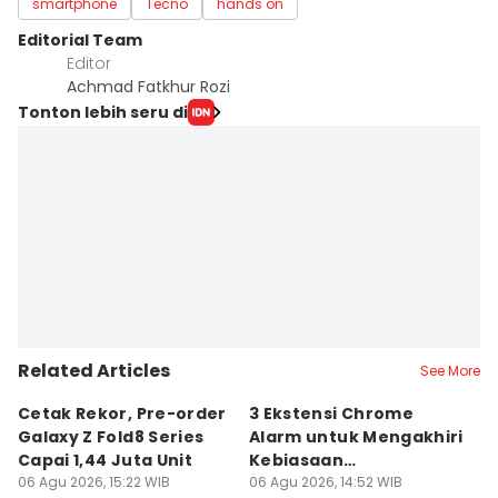
smartphone
Tecno
hands on
Editorial Team
Editor
Achmad Fatkhur Rozi
Tonton lebih seru di
Related Articles
See More
Cetak Rekor, Pre-order
3 Ekstensi Chrome
5
Galaxy Z Fold8 Series
Alarm untuk Mengakhiri
u
Capai 1,44 Juta Unit
Kebiasaan
D
06 Agu 2026, 15:22 WIB
Doomscrolling
06 Agu 2026, 14:52 WIB
06