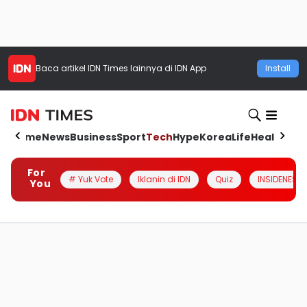
Baca artikel
IDN Times
lainnya di IDN App
Install
Home
News
Business
Sport
Tech
Hype
Korea
Life
Health
Aut
For
# Yuk Vote
Iklanin di IDN
Quiz
INSIDENESIA
You