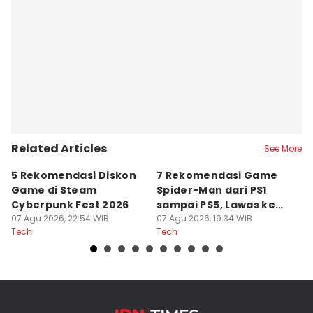
Related Articles
See More
5 Rekomendasi Diskon
7 Rekomendasi Game
Sp
Game di Steam
Spider-Man dari PS1
M
Cyberpunk Fest 2026
sampai PS5, Lawas ke
I
07 Agu 2026, 22:54 WIB
Modern
07 Agu 2026, 19:34 WIB
07
Tech
Tech
Te