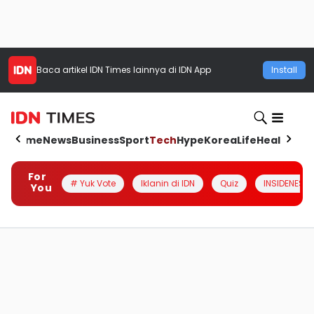
Baca artikel
IDN Times
lainnya di IDN App
Install
Home
News
Business
Sport
Tech
Hype
Korea
Life
Health
Aut
For
# Yuk Vote
Iklanin di IDN
Quiz
INSIDENESIA
You