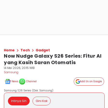
Home
Tech
Gadget
Now Nudge Galaxy S26 Series: Fitur AI
yang Kasih Saran Otomatis
14 Mei 2026, 20:15 WIB
Samsung
News
Channel
Add Us on Google
Samsung S26 Series (Dok. Samsung)
Intinya Sih
Gini Kak