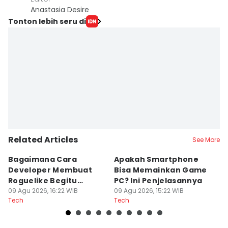
Anastasia Desire
Tonton lebih seru di
Related Articles
See More
Bagaimana Cara
Apakah Smartphone
5
Developer Membuat
Bisa Memainkan Game
I
Roguelike Begitu
PC? Ini Penjelasannya
A
Adiktif?
09 Agu 2026, 16:22 WIB
09 Agu 2026, 15:22 WIB
09
Tech
Tech
Te