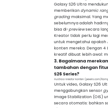
Galaxy S26 Ultra menduku
memberikan
dynamic ran
grading
maksimal. Yang me
sebelumnya adalah hadirn
bisa di-
preview
secara lan
Kreator tidak perlu lagi 
untuk mengetahui apakah
konten mereka. Dengan 4 LU
kreatif dibuat lebih awal
3. Bagaimana merekam 
tambahan dengan fitur
S26 Series?
ilustrasi kreator konten (pexels.com/Kam
Untuk video, Galaxy S26 Ul
menggabungkan sensor
gy
Image Stabilization (OIS) 
secara otomatis: bahkan 