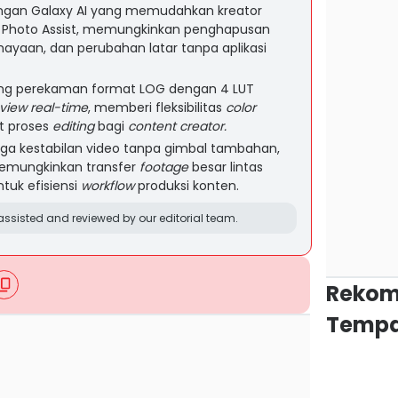
dengan Galaxy AI yang memudahkan kreator
ur Photo Assist, memungkinkan penghapusan
ayaan, dan perubahan latar tanpa aplikasi
ung perekaman format LOG dengan 4 LUT
view real-time
, memberi fleksibilitas
color
 proses
editing
bagi
content creator.
jaga kestabilan video tanpa gimbal tambahan,
emungkinkan transfer
footage
besar lintas
tuk efisiensi
workflow
produksi konten.
ssisted and reviewed by our editorial team.
Rekom
Tempa