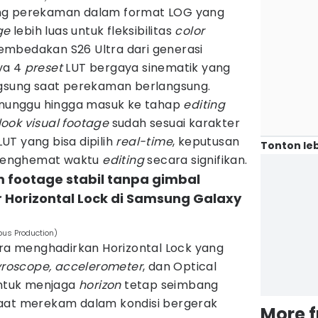
ng perekaman dalam format LOG yang
ge
lebih luas untuk fleksibilitas
color
mbedakan S26 Ultra dari generasi
ya 4
preset
LUT bergaya sinematik yang
gsung saat perekaman berlangsung.
menunggu hingga masuk ke tahap
editing
look visual footage
sudah sesuai karakter
T yang bisa dipilih
real-time
, keputusan
Tonton leb
: menghemat waktu
editing
secara signifikan.
footage stabil tanpa gimbal
 Horizontal Lock di Samsung Galaxy
pus Production)
tra menghadirkan Horizontal Lock yang
roscope, accelerometer
, dan Optical
untuk menjaga
horizon
tetap seimbang
saat merekam dalam kondisi bergerak
More 