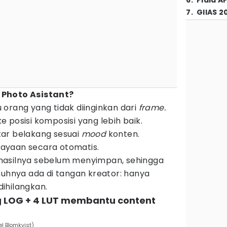
6
.
Piala A
7
.
GIIAS 2
 Photo Asistant?
orang yang tidak diinginkan dari
frame.
 posisi komposisi yang lebih baik.
ar belakang sesuai
mood
konten.
ayaan secara otomatis.
hasilnya sebelum menyimpan, sehingga
nuhnya ada di tangan kreator: hanya
ihilangkan.
 LOG + 4 LUT membantu content
el Blomkvist)