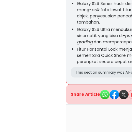
Galaxy S26 Series hadir 
meng-
edit
foto lewat fit
objek, penyesuaian pencah
tambahan.
Galaxy S26 Ultra menduk
sinematik yang bisa di-
pre
grading
dan mempercepat
Fitur Horizontal Lock men
sementara Quick Share m
perangkat secara cepat un
This section summary was AI-a
Share Article