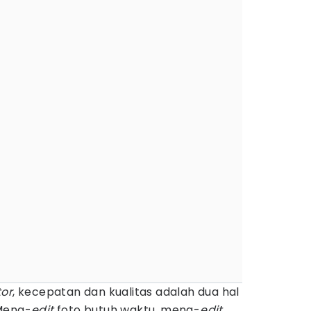
tor
, kecepatan dan kualitas adalah dua hal
 Meng-
edit
foto butuh waktu, meng-
edit