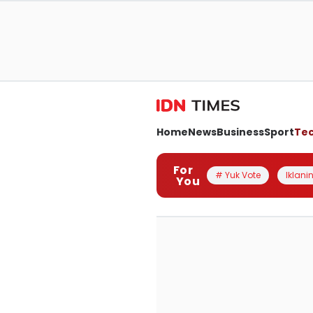
Home
News
Business
Sport
Te
For
# Yuk Vote
Iklanin
You