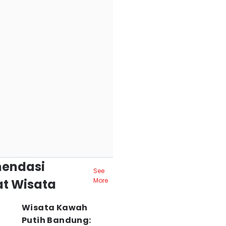
endasi
See
t Wisata
More
Wisata Kawah
Putih Bandung: