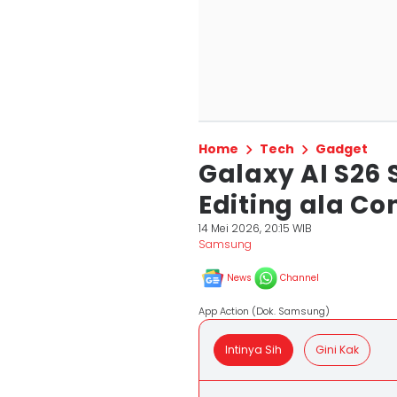
Home
Tech
Gadget
Galaxy AI S26 
Editing ala Co
14 Mei 2026, 20:15 WIB
Samsung
News
Channel
App Action (Dok. Samsung)
Intinya Sih
Gini Kak