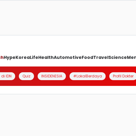
ch
Hype
Korea
Life
Health
Automotive
Food
Travel
Science
Me
 di IDN
Quiz
INSIDENESIA
#LokalBerdaya
Profil Dokter