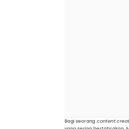
Bagi seorang
content crea
yang sering bertabrakan.