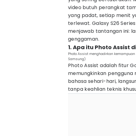
video butuh perangkat tam
yang padat, setiap menit
terlewat. Galaxy S26 Serie
menjawab tantangan ini: la
genggaman.
1. Apa itu Photo Assist 
Photo Assist menghadirkan kemampuan edi
Samsung)
Photo Assist adalah fitur G
memungkinkan pengguna
bahasa sehari-hari, langsun
tanpa keahlian teknis khus