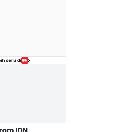
ih seru di
from IDN