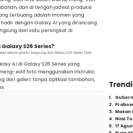
bahan, dan di tengah jadwal produksi
 yang terbuang adalah momen yang
s hadir dengan Galaxy AI yang dirancang
ngsung dari satu perangkat di
di Galaxy S26 Series?
t secara praktis langsung dari Galaxy S26 Series (Dok.
alaxy AI di Galaxy S26 Series yang
 meng-
edit
foto menggunakan instruksi
g dari galeri: tanpa aplikasi tambahan,
Trendi
us.
1
.
Gubern
2
.
Prabow
3
.
Makan B
4
.
Nilai T
5
.
17 Agus