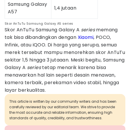
Samsung Galaxy
1,4 jutaan
A57
Skor AnTuTu Samsung Galaxy A5 series
Skor AnTuTu Samsung Galaxy A
series
memang
tak bisa dibandingkan dengan
Xiaomi
, POCO,
Infinix, atau iQOO. Di harga yang serupa, semua
merek tersebut mampu menorehkan skor AnTuTu
sekitar 1,5 hingga 3 jutaaan. Meski begitu, Samsung
Galaxy A
series
tetap menarik karena bisa
menawarkan hal lain seperti desain menawan,
kamera terbaik, perekaman video stabil, hingga
layar berkualitas.
This article is written by our community writers and has been
carefully reviewed by our editorial team. We strive to provide
the most accurate and reliable information, ensuring high
standards of quality, credibility, and trustworthiness.