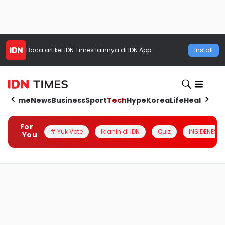
Baca artikel
IDN Times
lainnya di IDN App
Install
Home
News
Business
Sport
Tech
Hype
Korea
Life
Health
Aut
For
# Yuk Vote
Iklanin di IDN
Quiz
INSIDENESIA
You