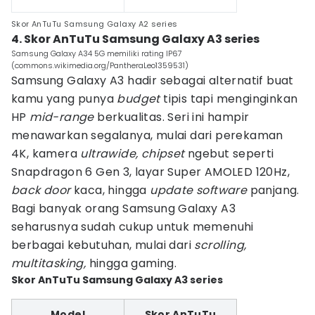
Skor AnTuTu Samsung Galaxy A2 series
4. Skor AnTuTu Samsung Galaxy A3 series
Samsung Galaxy A34 5G memiliki rating IP67
(commons.wikimedia.org/PantheraLeo1359531)
Samsung Galaxy A3 hadir sebagai alternatif buat
kamu yang punya
budget
tipis tapi menginginkan
HP
mid-range
berkualitas. Seri ini hampir
menawarkan segalanya, mulai dari perekaman
4K, kamera
ultrawide, chipset
ngebut seperti
Snapdragon 6 Gen 3, layar Super AMOLED 120Hz,
back door
kaca, hingga
update software
panjang.
Bagi banyak orang Samsung Galaxy A3
seharusnya sudah cukup untuk memenuhi
berbagai kebutuhan, mulai dari
scrolling,
multitasking,
hingga gaming.
Skor AnTuTu Samsung Galaxy A3 series
Model
Skor AnTuTu