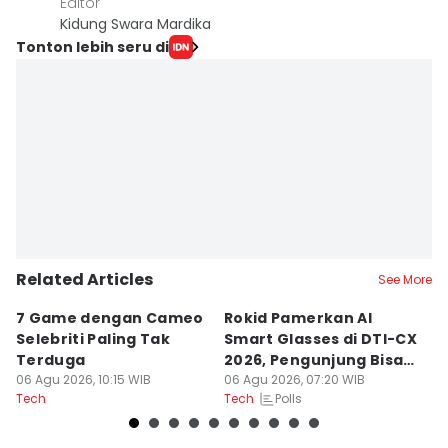
Editor
Kidung Swara Mardika
Tonton lebih seru di
Related Articles
See More
7 Game dengan Cameo
Rokid Pamerkan AI
7
Selebriti Paling Tak
Smart Glasses di DTI-CX
S
Terduga
2026, Pengunjung Bisa
F
06 Agu 2026, 10:15 WIB
Coba
06 Agu 2026, 07:20 WIB
06
Polls
Tech
Tech
Te