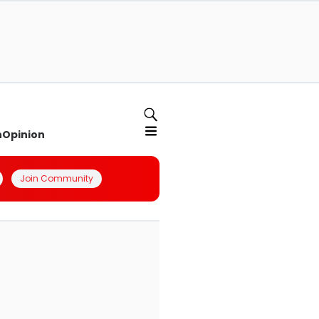
n
Opinion
Join Community