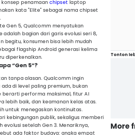
an konsep penamaan
chipset
laptop
kan kata "Elite" sebagai nama chipset
.
Elite Gen 5, Qualcomm menyatukan
e adalah bagian dari garis evolusi seri 8,
an begitu, konsumen bisa lebih mudah
ebagai flagship Android generasi kelima
Tonton leb
u diperkenalkan.
napa “Gen 5”?
ukan tanpa alasan. Qualcomm ingin
 ada di level paling premium, bukan
e berarti performa maksimal, fitur AI
aya lebih baik, dan keamanan kelas atas.
ilih untuk menegaskan kontinuitas.
i kebingungan publik, sekaligus memberi
More 
h evolusi setelah Gen 3. Menariknya,
yebut ada faktor budaya: angka empat