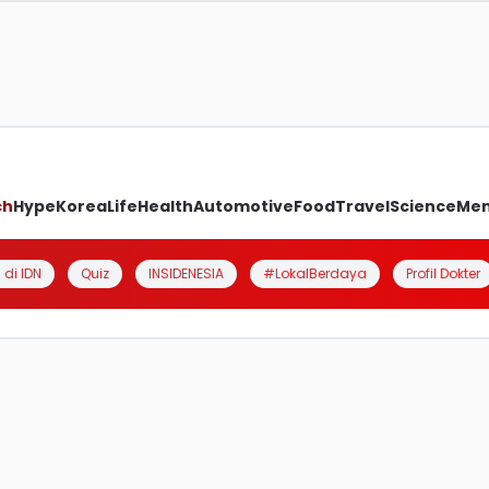
ch
Hype
Korea
Life
Health
Automotive
Food
Travel
Science
Me
 di IDN
Quiz
INSIDENESIA
#LokalBerdaya
Profil Dokter