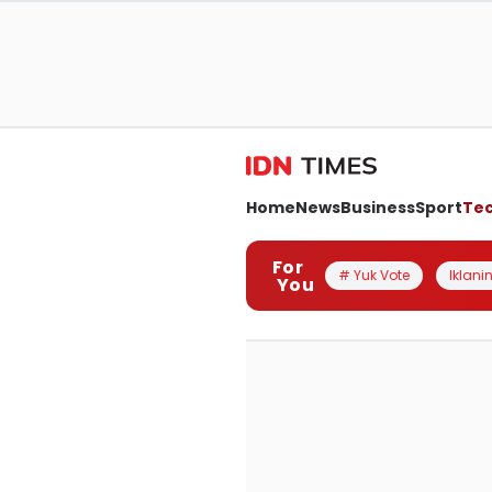
Home
News
Business
Sport
Te
For
# Yuk Vote
Iklanin
You