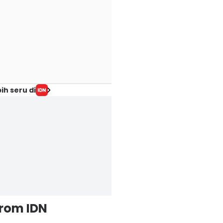
ih seru di
from IDN