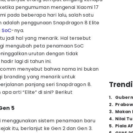
lu ketika pengumuman mengenai Xiaomi 17
mi pada beberapa hari lalu, salah satu
 adalah penggunaan Snapdragon 8 Elite
i
SoC
-nya.
tu jadi hal yang menarik. Hal tersebut
lagi mengubah peta penamaan SoC
ninggalkan urutan dengan tidak
dir lagi di tahun ini.
alcomm menyebut bahwa nama ini bukan
gi branding yang menarik untuk
Trendi
erjalanan panjang seri Snapdragon 8.
pa arti “Elite” di sini? Berikut
1
.
Gubern
2
.
Prabow
 Gen 5
3
.
Makan B
4
.
Nilai T
li menggunakan sistem penamaan baru
5
.
Piala A
ejak itu, berlanjut ke Gen 2 dan Gen 3.