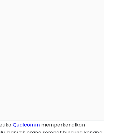
etika
Qualcomm
memperkenalkan
lalu, banyak orang sempat bingung kenapa