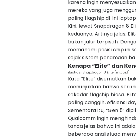
karena ingin menyesuaik
mereka yang juga mengguna
paling flagship di lini laptop
Kini, lewat Snapdragon 8 
keduanya. Artinya jelas: Elit
bukan jalur terpisah. Deng
memahami posisi chip ini s
sejak sistem penamaan bar
Kenapa “Elite” dan Ke
ilustrasi Snapdragon 8 Elite (mi.co.id)
Kata “Elite” disematkan b
menunjukkan bahwa seri ini
sekadar flagship biasa. Elit
paling canggih, efisiensi d
Sementara itu, “Gen 5” dip
Qualcomm ingin menghindar
tanda jelas bahwa ini adala
beberapa analis juga men