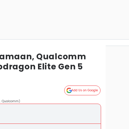
enamaan, Qualcomm
dragon Elite Gen 5
Add Us on Google
k. Qualcomm)