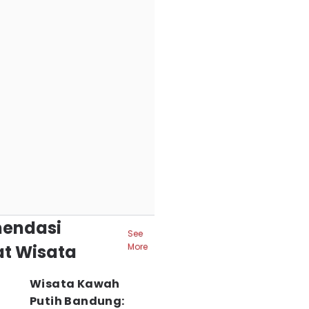
endasi
See
t Wisata
More
Wisata Kawah
Putih Bandung: